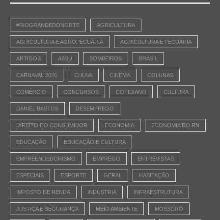
#RIOGRANDEDONORTE
AGRICULTURA
AGRICULTURA E AGROPECUÁRIA
AGRICULTURA E PECUÁRIA
ARTIGOS
ASSÚ
BOMBEIROS
BRASIL
CARNAVAL 2026
CHUVA
CINEMA
COLUNAS
COMÉRCIO
CONCURSOS
COTIDIANO
CULTURA
DANIEL BASTOS
DESEMPREGO
DIREITO DO CONSUMIDOR
ECONOMIA
ECONOMIA DO RN
EDUCAÇÃO
EDUCAÇÃO E CULTURA
EMPREENDEDORISMO
EMPREGO
ENTREVISTAS
ESPECIAIS
ESPORTE
GERAL
HABITAÇÃO
IMPOSTO DE RENDA
INDÚSTRIA
INFRAESTRUTURA
JUSTIÇA E SEGURANÇA
MEIO AMBIENTE
MOSSORÓ