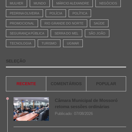
MULHER
MUNDO
MÁRCIO ALEXANDRE
NEGÓCIOS
PEDRINA OLIVEIRA
POLÍCIA
POLÍTICA
PROMOCIONAL
RIO GRANDE DO NORTE
SAÚDE
SEGURANÇA PÚBLICA
SERRA DO MEL
SÃO JOÃO
TECNOLOGIA
TURISMO
UGMAR
SELEÇÃO
RECENTE
COMENTÁRIOS
POPULAR
Câmara Municipal de Mossoró
retoma sessões ordinárias
Publicado:
07/08/2026