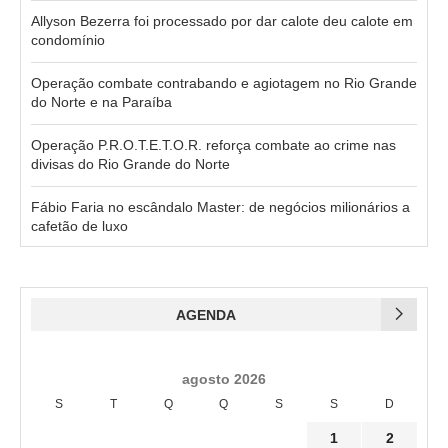
Allyson Bezerra foi processado por dar calote deu calote em
condomínio
Operação combate contrabando e agiotagem no Rio Grande
do Norte e na Paraíba
Operação P.R.O.T.E.T.O.R. reforça combate ao crime nas
divisas do Rio Grande do Norte
Fábio Faria no escândalo Master: de negócios milionários a
cafetão de luxo
AGENDA
agosto 2026
S
T
Q
Q
S
S
D
1
2