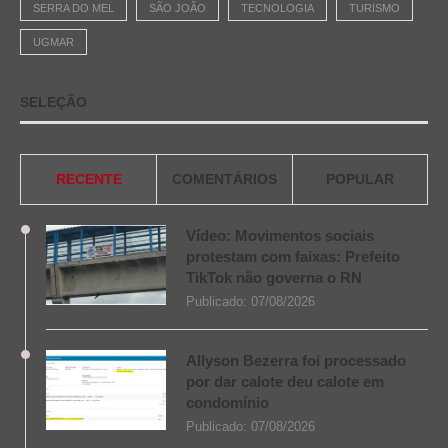
SERRA DO MEL
SÃO JOÃO
TECNOLOGIA
TURISMO
UGMAR
SELEÇÃO
RECENTE
COMENTÁRIOS
POPULAR
Vídeo: Movimentos sociais
protestam com faixas: Prefeito
TikTok não governa o RN
Publicado:
07/08/2026
Allyson Bezerra foi processado
por dar calote deu calote em
condomínio
Publicado:
07/08/2026