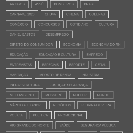
ARTIGOS
ASSÚ
BOMBEIROS
BRASIL
CARNAVAL 2026
CHUVA
CINEMA
COLUNAS
COMÉRCIO
CONCURSOS
COTIDIANO
CULTURA
DANIEL BASTOS
DESEMPREGO
DIREITO DO CONSUMIDOR
ECONOMIA
ECONOMIA DO RN
EDUCAÇÃO
EDUCAÇÃO E CULTURA
EMPREGO
ENTREVISTAS
ESPECIAIS
ESPORTE
GERAL
HABITAÇÃO
IMPOSTO DE RENDA
INDÚSTRIA
INFRAESTRUTURA
JUSTIÇA E SEGURANÇA
MEIO AMBIENTE
MOSSORÓ
MULHER
MUNDO
MÁRCIO ALEXANDRE
NEGÓCIOS
PEDRINA OLIVEIRA
POLÍCIA
POLÍTICA
PROMOCIONAL
RIO GRANDE DO NORTE
SAÚDE
SEGURANÇA PÚBLICA