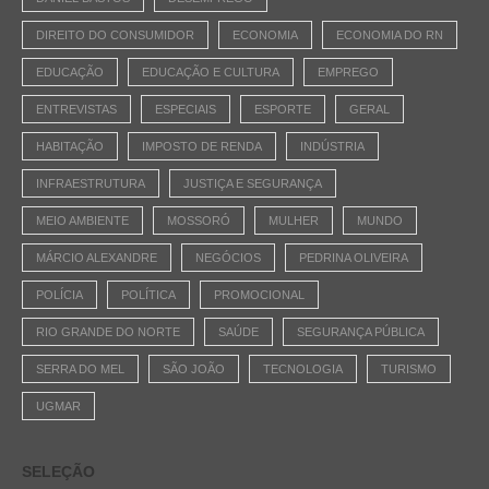
DIREITO DO CONSUMIDOR
ECONOMIA
ECONOMIA DO RN
EDUCAÇÃO
EDUCAÇÃO E CULTURA
EMPREGO
ENTREVISTAS
ESPECIAIS
ESPORTE
GERAL
HABITAÇÃO
IMPOSTO DE RENDA
INDÚSTRIA
INFRAESTRUTURA
JUSTIÇA E SEGURANÇA
MEIO AMBIENTE
MOSSORÓ
MULHER
MUNDO
MÁRCIO ALEXANDRE
NEGÓCIOS
PEDRINA OLIVEIRA
POLÍCIA
POLÍTICA
PROMOCIONAL
RIO GRANDE DO NORTE
SAÚDE
SEGURANÇA PÚBLICA
SERRA DO MEL
SÃO JOÃO
TECNOLOGIA
TURISMO
UGMAR
SELEÇÃO