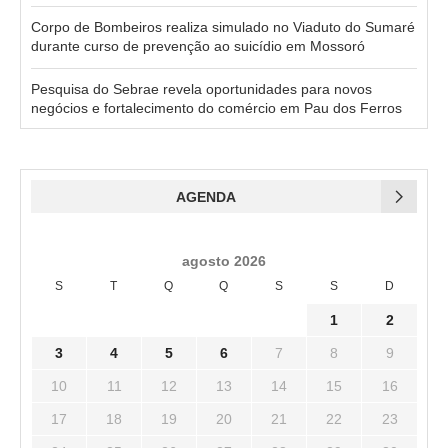
Corpo de Bombeiros realiza simulado no Viaduto do Sumaré
durante curso de prevenção ao suicídio em Mossoró
Pesquisa do Sebrae revela oportunidades para novos
negócios e fortalecimento do comércio em Pau dos Ferros
AGENDA
agosto 2026
S
T
Q
Q
S
S
D
1
2
3
4
5
6
7
8
9
10
11
12
13
14
15
16
17
18
19
20
21
22
23