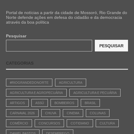
Portal de notícias a partir da cidade de Mossoró, Rio Grande do
Norte defende ações em defesa do cidadão e da democracia
através da boa política
Pesquisar
PESQUISAR
CATEGORIAS
#RIOGRANDEDONORTE
AGRICULTURA
AGRICULTURA E AGROPECUÁRIA
AGRICULTURA E PECUÁRIA
ARTIGOS
ASSÚ
BOMBEIROS
BRASIL
CARNAVAL 2026
CHUVA
CINEMA
COLUNAS
COMÉRCIO
CONCURSOS
COTIDIANO
CULTURA
DANIEL BASTOS
DESEMPREGO