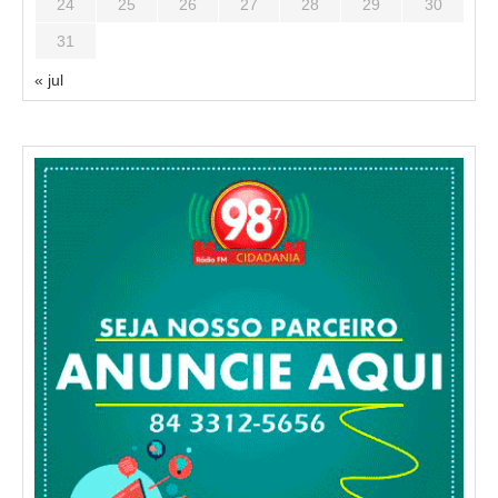
24
25
26
27
28
29
30
31
« jul