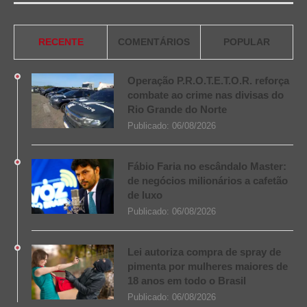
RECENTE
COMENTÁRIOS
POPULAR
Operação P.R.O.T.E.T.O.R. reforça
combate ao crime nas divisas do
Rio Grande do Norte
Publicado:
06/08/2026
Fábio Faria no escândalo Master:
de negócios milionários a cafetão
de luxo
Publicado:
06/08/2026
Lei autoriza compra de spray de
pimenta por mulheres maiores de
18 anos em todo o Brasil
Publicado:
06/08/2026