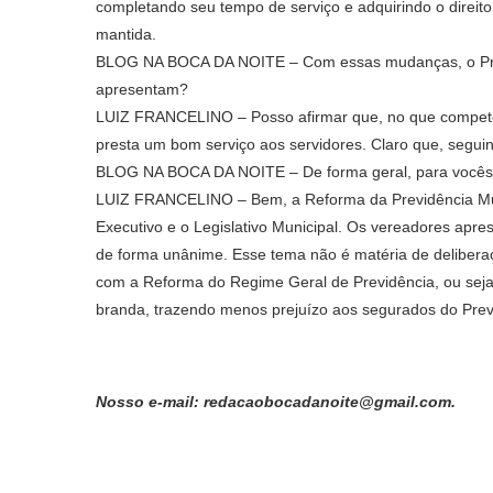
completando seu tempo de serviço e adquirindo o direito a
mantida.
BLOG NA BOCA DA NOITE – Com essas mudanças, o Previ
apresentam?
LUIZ FRANCELINO – Posso afirmar que, no que compete a
presta um bom serviço aos servidores. Claro que, seguind
BLOG NA BOCA DA NOITE – De forma geral, para vocês do
LUIZ FRANCELINO – Bem, a Reforma da Previdência Muni
Executivo e o Legislativo Municipal. Os vereadores apr
de forma unânime. Esse tema não é matéria de deliber
com a Reforma do Regime Geral de Previdência, ou seja,
branda, trazendo menos prejuízo aos segurados do Prev
Nosso e-mail: redacaobocadanoite@gmail.com.