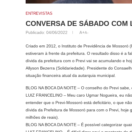
ENTREVISTAS
CONVERSA DE SÁBADO COM 
Publicado:
04/06/2022
A+
A-
Criado em 2012, o Instituto de Previdência de Mossoró 
estiveram à frente da prefeitura. O resultado disso é a 
dívida da prefeitura com o Previ vai se acumulando e hoj
Allyson Bezerra (Solidariedade). Presidente do Consaelho
situação financeira atual da autarquia municipal.
BLOG NA BOCA DA NOITE – O conselho do Previ sabe, de 
LUIZ FRANCELINO – Meu caro Ugmar Nogueira, eu não us
entender que o Previ-Mossoró está deficitário, o que n
dívida da Prefeitura de Mossoró para com o Previ, hoje 
milhões de reais).
BLOG NA BOCA DA NOITE – É possível categorizar quais
LUIZ FRANCELINO – É difícil dizer aqui o montante da dí