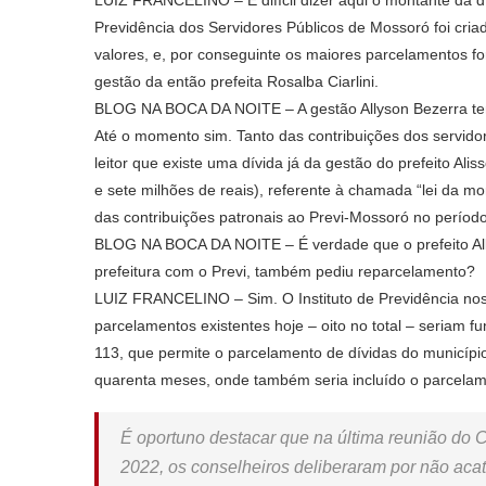
Previdência dos Servidores Públicos de Mossoró foi cri
valores, e, por conseguinte os maiores parcelamentos fo
gestão da então prefeita Rosalba Ciarlini.
BLOG NA BOCA DA NOITE – A gestão Allyson Bezerra tem 
Até o momento sim. Tanto das contribuições dos servidor
leitor que existe uma dívida já da gestão do prefeito Al
e sete milhões de reais), referente à chamada “lei da 
das contribuições patronais ao Previ-Mossoró no períod
BLOG NA BOCA DA NOITE – É verdade que o prefeito Ally
prefeitura com o Previ, também pediu reparcelamento?
LUIZ FRANCELINO – Sim. O Instituto de Previdência no
parcelamentos existentes hoje – oito no total – seriam 
113, que permite o parcelamento de dívidas do município
quarenta meses, onde também seria incluído o parcelam
É oportuno destacar que na última reunião do C
2022, os conselheiros deliberaram por não ac