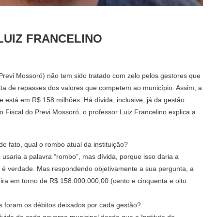
LUIZ FRANCELINO
(Previ Mossoró) não tem sido tratado com zelo pelos gestores que
falta de repasses dos valores que competem ao município. Assim, a
e está em R$ 158 milhões. Há dívida, inclusive, já da gestão
 Fiscal do Previ Mossoró, o professor Luiz Francelino explica a
fato, qual o rombo atual da instituição?
aria a palavra “rombo”, mas dívida, porque isso daria a
ão é verdade. Mas respondendo objetivamente a sua pergunta, a
gira em torno de R$ 158.000.000,00 (cento e cinquenta e oito
 foram os débitos deixados por cada gestão?
vida de cada governo municipal desde que o Instituto de