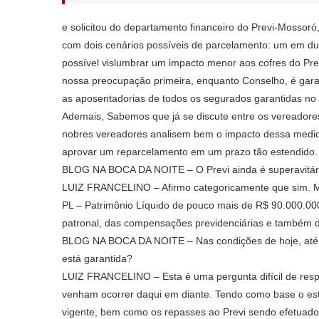
e solicitou do departamento financeiro do Previ-Mossoró
com dois cenários possíveis de parcelamento: um em du
possível vislumbrar um impacto menor aos cofres do Prev
nossa preocupação primeira, enquanto Conselho, é garan
as aposentadorias de todos os segurados garantidas no 
Ademais, Sabemos que já se discute entre os vereadore
nobres vereadores analisem bem o impacto dessa medid
aprovar um reparcelamento em um prazo tão estendido.
BLOG NA BOCA DA NOITE – O Previ ainda é superavitár
LUIZ FRANCELINO – Afirmo categoricamente que sim. M
PL – Patrimônio Líquido de pouco mais de R$ 90.000.000,
patronal, das compensações previdenciárias e também das
BLOG NA BOCA DA NOITE – Nas condições de hoje, até q
está garantida?
LUIZ FRANCELINO – Esta é uma pergunta difícil de resp
venham ocorrer daqui em diante. Tendo como base o estu
vigente, bem como os repasses ao Previ sendo efetuad