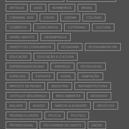
ARTIGOS
ASSÚ
BOMBEIROS
BRASIL
CARNAVAL 2026
CHUVA
CINEMA
COLUNAS
COMÉRCIO
CONCURSOS
COTIDIANO
CULTURA
DANIEL BASTOS
DESEMPREGO
DIREITO DO CONSUMIDOR
ECONOMIA
ECONOMIA DO RN
EDUCAÇÃO
EDUCAÇÃO E CULTURA
EMPREENDEDORISMO
EMPREGO
ENTREVISTAS
ESPECIAIS
ESPORTE
GERAL
HABITAÇÃO
IMPOSTO DE RENDA
INDÚSTRIA
INFRAESTRUTURA
JUSTIÇA E SEGURANÇA
MEIO AMBIENTE
MOSSORÓ
MULHER
MUNDO
MÁRCIO ALEXANDRE
NEGÓCIOS
PEDRINA OLIVEIRA
POLÍCIA
POLÍTICA
PROMOCIONAL
RIO GRANDE DO NORTE
SAÚDE