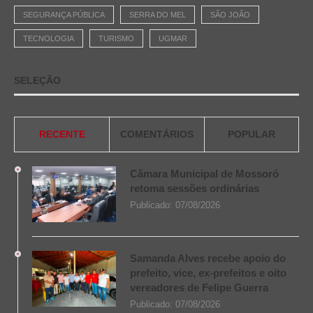
SEGURANÇA PÚBLICA
SERRA DO MEL
SÃO JOÃO
TECNOLOGIA
TURISMO
UGMAR
SELEÇÃO
RECENTE
COMENTÁRIOS
POPULAR
Câmara Municipal de Mossoró
retoma sessões ordinárias
Publicado:
07/08/2026
Samanda Alves recebe apoio do
prefeito, vice, ex-prefeitos e oito
vereadores de Felipe Guerra
Publicado:
07/08/2026