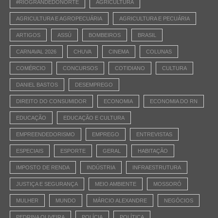
#RIOGRANDEDONORTE
AGRICULTURA
AGRICULTURA E AGROPECUÁRIA
AGRICULTURA E PECUÁRIA
ARTIGOS
ASSÚ
BOMBEIROS
BRASIL
CARNAVAL 2026
CHUVA
CINEMA
COLUNAS
COMÉRCIO
CONCURSOS
COTIDIANO
CULTURA
DANIEL BASTOS
DESEMPREGO
DIREITO DO CONSUMIDOR
ECONOMIA
ECONOMIA DO RN
EDUCAÇÃO
EDUCAÇÃO E CULTURA
EMPREENDEDORISMO
EMPREGO
ENTREVISTAS
ESPECIAIS
ESPORTE
GERAL
HABITAÇÃO
IMPOSTO DE RENDA
INDÚSTRIA
INFRAESTRUTURA
JUSTIÇA E SEGURANÇA
MEIO AMBIENTE
MOSSORÓ
MULHER
MUNDO
MÁRCIO ALEXANDRE
NEGÓCIOS
PEDRINA OLIVEIRA
POLÍCIA
POLÍTICA