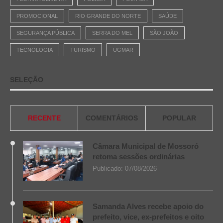
PROMOCIONAL
RIO GRANDE DO NORTE
SAÚDE
SEGURANÇA PÚBLICA
SERRA DO MEL
SÃO JOÃO
TECNOLOGIA
TURISMO
UGMAR
SELEÇÃO
RECENTE
COMENTÁRIOS
POPULAR
Câmara Municipal de Mossoró
retoma sessões ordinárias
Publicado:
07/08/2026
Samanda Alves recebe apoio do
prefeito, vice, ex-prefeitos e oito