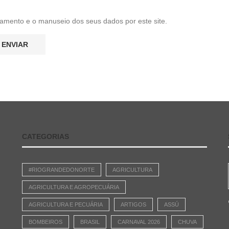
amento e o manuseio dos seus dados por este site.
CATEGORIAS
#RIOGRANDEDONORTE
AGRICULTURA
AGRICULTURA E AGROPECUÁRIA
AGRICULTURA E PECUÁRIA
ARTIGOS
ASSÚ
BOMBEIROS
BRASIL
CARNAVAL 2026
CHUVA