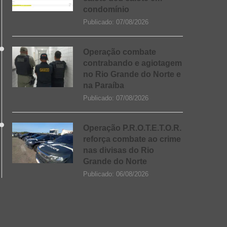
condomínio
Publicado:
07/08/2026
Operação combate
contrabando e agiotagem
no Rio Grande do Norte e
na Paraíba
Publicado:
07/08/2026
Operação P.R.O.T.E.T.O.R.
reforça combate ao crime
nas divisas do Rio
Grande do Norte
Publicado:
06/08/2026