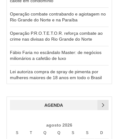
calote em condomínio
Operação combate contrabando e agiotagem no
Rio Grande do Norte e na Paraíba
Operação P.R.O.T.E.T.O.R. reforça combate ao
crime nas divisas do Rio Grande do Norte
Fábio Faria no escândalo Master: de negócios
milionários a cafetão de luxo
Lei autoriza compra de spray de pimenta por
mulheres maiores de 18 anos em todo o Brasil
AGENDA
agosto 2026
S
T
Q
Q
S
S
D