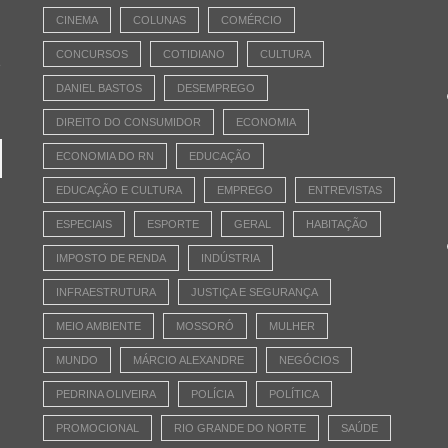
CINEMA
COLUNAS
COMÉRCIO
CONCURSOS
COTIDIANO
CULTURA
e
DANIEL BASTOS
DESEMPREGO
DIREITO DO CONSUMIDOR
ECONOMIA
ECONOMIA DO RN
EDUCAÇÃO
EDUCAÇÃO E CULTURA
EMPREGO
ENTREVISTAS
ESPECIAIS
ESPORTE
GERAL
HABITAÇÃO
IMPOSTO DE RENDA
INDÚSTRIA
INFRAESTRUTURA
JUSTIÇA E SEGURANÇA
MEIO AMBIENTE
MOSSORÓ
MULHER
MUNDO
MÁRCIO ALEXANDRE
NEGÓCIOS
PEDRINA OLIVEIRA
POLÍCIA
POLÍTICA
PROMOCIONAL
RIO GRANDE DO NORTE
SAÚDE