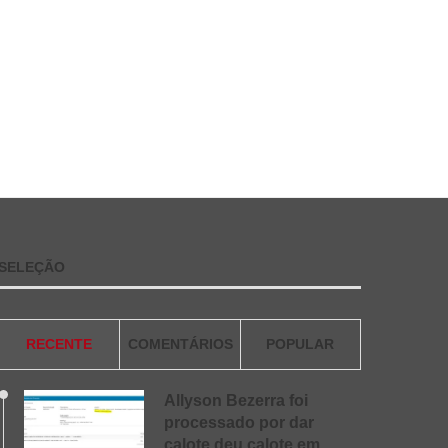
SELEÇÃO
RECENTE
COMENTÁRIOS
POPULAR
Allyson Bezerra foi
processado por dar
calote deu calote em