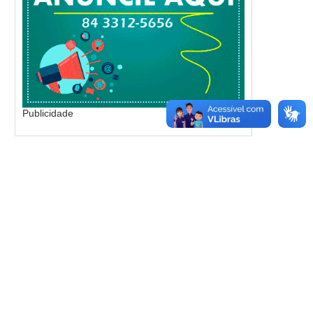
Publicidade
ALLYSON APRESENTA PEDIDO DE
PL REFORÇA ALINHAM
REGISTRO DE CANDIDATURA
POLÍTICO E PROJET
INFRINGINDO...
CRESCIMENTO NAS..