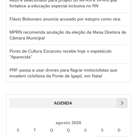
Assú é selecionado para projeto do MPRN e UFRN que
fortalece a educação especial inclusiva no RN
Flávio Bolsonaro anuncia acusado por estupro como vice
MPRN recomenda anulação da eleição da Mesa Diretora de
Câmara Municipal
Ponto de Cultura Escarcéu recebe hoje o espetáculo
“Aparecida”
PRF passa a usar drones para flagrar motociclistas que
invadem ciclofaixa da Ponte de Igapó, em Natal
AGENDA
agosto 2026
S
T
Q
Q
S
S
D