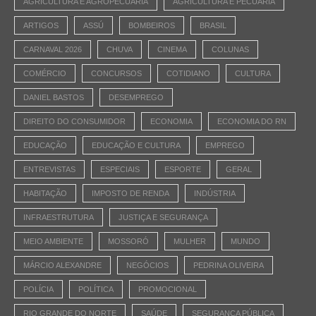
AGRICULTURA E AGROPECUÁRIA
AGRICULTURA E PECUÁRIA
ARTIGOS
ASSÚ
BOMBEIROS
BRASIL
CARNAVAL 2026
CHUVA
CINEMA
COLUNAS
COMÉRCIO
CONCURSOS
COTIDIANO
CULTURA
DANIEL BASTOS
DESEMPREGO
DIREITO DO CONSUMIDOR
ECONOMIA
ECONOMIA DO RN
EDUCAÇÃO
EDUCAÇÃO E CULTURA
EMPREGO
ENTREVISTAS
ESPECIAIS
ESPORTE
GERAL
HABITAÇÃO
IMPOSTO DE RENDA
INDÚSTRIA
INFRAESTRUTURA
JUSTIÇA E SEGURANÇA
MEIO AMBIENTE
MOSSORÓ
MULHER
MUNDO
MÁRCIO ALEXANDRE
NEGÓCIOS
PEDRINA OLIVEIRA
POLÍCIA
POLÍTICA
PROMOCIONAL
RIO GRANDE DO NORTE
SAÚDE
SEGURANÇA PÚBLICA