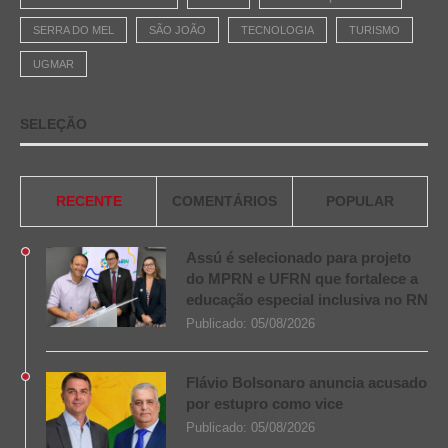
SERRA DO MEL
SÃO JOÃO
TECNOLOGIA
TURISMO
UGMAR
SELEÇÃO
RECENTE
COMENTÁRIOS
POPULAR
Assú é selecionado para projeto
do MPRN e UFRN que fortalece a
educação especial inclusiva no RN
Publicado:
05/08/2026
Flávio Bolsonaro anuncia acusado
por estupro como vice
Publicado:
05/08/2026