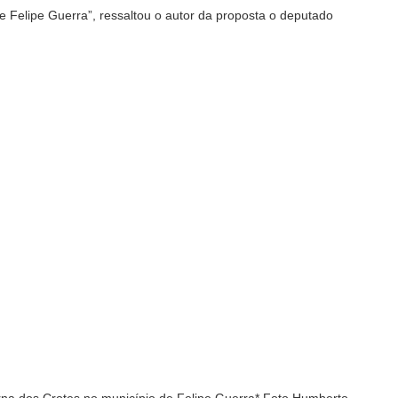
 Felipe Guerra”, ressaltou o autor da proposta o deputado
na dos Crotes no município de Felipe Guerra*.Foto.Humberto