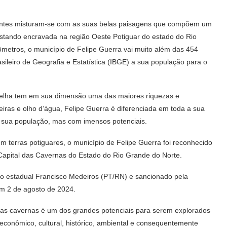
rantes misturam-se com as suas belas paisagens que compõem um
estando encravada na região Oeste Potiguar do estado do Rio
ômetros, o município de Felipe Guerra vai muito além das 454
asileiro de Geografia e Estatística (IBGE) a sua população para o
belha tem em sua dimensão uma das maiores riquezas e
oeiras e olho d’água, Felipe Guerra é diferenciada em toda a sua
 sua população, mas com imensos potenciais.
m terras potiguares, o município de Felipe Guerra foi reconhecido
Capital das Cavernas do Estado do Rio Grande do Norte.
do estadual Francisco Medeiros (PT/RN) e sancionado pela
m 2 de agosto de 2024.
 das cavernas é um dos grandes potenciais para serem explorados
conômico, cultural, histórico, ambiental e consequentemente