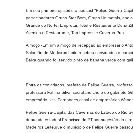
Em seu primeiro episódio,o podcast “Felipe Guerra-Cap
patrocinadores Grupo Ster Bom, Grupo Unimetais, apoio
Grande do Norte, Emprotur,Hotel e Restaurante Dona Zil
Avenida e Restaurante, Top Impress e Caverna Pub.
Almoço -Em um almoço de recepção ao empresário Antônio
Salomão de Medeiros Leite recebeu convidados e parceir
Baixa,quando foi servido pirão de banana verde com gali
Entre os convidados, prefeito de Felipe Guerra, profe
professora Fátima Silva, secretário chefe de gabinete 
empresário Ussi Fernandes,casal de empresários Wanders
Felipe Guerra-Capital das Cavernas do Estado do Rio Gra
deputado estadual Francisco do PT,por sugestão do diret
Medeiros Leite,que o município de Felipe Guerra passou