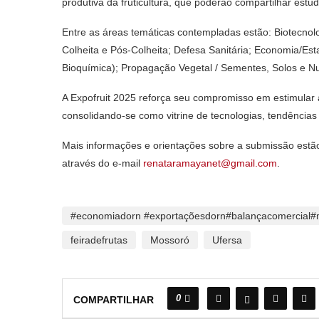
produtiva da fruticultura, que poderão compartilhar estu
Entre as áreas temáticas contempladas estão: Biotecnolo
Colheita e Pós-Colheita; Defesa Sanitária; Economia/Esta
Bioquímica); Propagação Vegetal / Sementes, Solos e Nut
A Expofruit 2025 reforça seu compromisso em estimular a 
consolidando-se como vitrine de tecnologias, tendências 
Mais informações e orientações sobre a submissão estã
através do e-mail
renataramayanet@gmail.com
.
#economiadorn #exportaçõesdorn#balançacomercial#
feiradefrutas
Mossoró
Ufersa
0
COMPARTILHAR