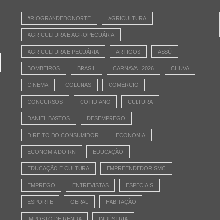
e
#RIOGRANDEDONORTE
AGRICULTURA
AGRICULTURA E AGROPECUÁRIA
AGRICULTURA E PECUÁRIA
ARTIGOS
ASSÚ
BOMBEIROS
BRASIL
CARNAVAL 2026
CHUVA
CINEMA
COLUNAS
COMÉRCIO
CONCURSOS
COTIDIANO
CULTURA
DANIEL BASTOS
DESEMPREGO
DIREITO DO CONSUMIDOR
ECONOMIA
ECONOMIA DO RN
EDUCAÇÃO
EDUCAÇÃO E CULTURA
EMPREENDEDORISMO
EMPREGO
ENTREVISTAS
ESPECIAIS
ESPORTE
GERAL
HABITAÇÃO
IMPOSTO DE RENDA
INDÚSTRIA