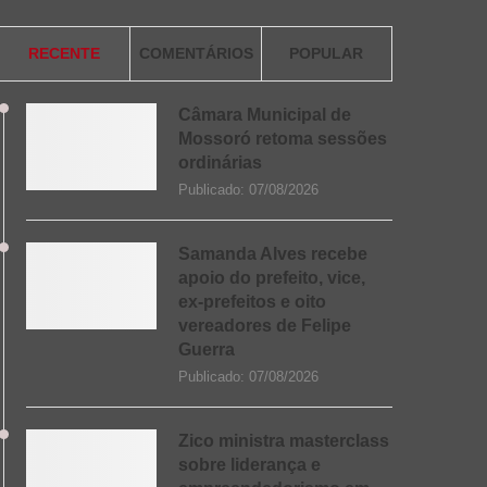
RECENTE
COMENTÁRIOS
POPULAR
Câmara Municipal de
Mossoró retoma sessões
ordinárias
Publicado:
07/08/2026
Samanda Alves recebe
apoio do prefeito, vice,
ex-prefeitos e oito
vereadores de Felipe
Guerra
Publicado:
07/08/2026
Zico ministra masterclass
sobre liderança e