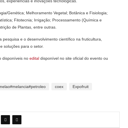
dos, experiências e inovações tecnológicas.
gia/Genética; Melhoramento Vegetal; Botânica e Fisiologia;
tística; Fitotecnia; Irrigação; Processamento (Química e
rição de Plantas, entre outras.
pesquisa e o desenvolvimento científico na fruticultura,
e soluções para o setor.
o disponíveis no
edital
disponível no site oficial do evento ou
melao#melancia#petroleo
coex
Expofruit