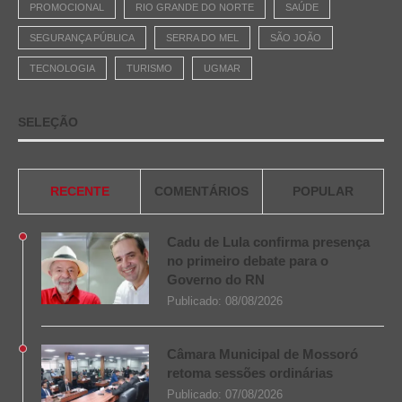
PROMOCIONAL
RIO GRANDE DO NORTE
SAÚDE
SEGURANÇA PÚBLICA
SERRA DO MEL
SÃO JOÃO
TECNOLOGIA
TURISMO
UGMAR
SELEÇÃO
RECENTE
COMENTÁRIOS
POPULAR
Cadu de Lula confirma presença
no primeiro debate para o
Governo do RN
Publicado:
08/08/2026
Câmara Municipal de Mossoró
retoma sessões ordinárias
Publicado:
07/08/2026