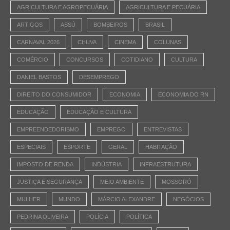
AGRICULTURA E AGROPECUÁRIA
AGRICULTURA E PECUÁRIA
ARTIGOS
ASSÚ
BOMBEIROS
BRASIL
CARNAVAL 2026
CHUVA
CINEMA
COLUNAS
COMÉRCIO
CONCURSOS
COTIDIANO
CULTURA
DANIEL BASTOS
DESEMPREGO
DIREITO DO CONSUMIDOR
ECONOMIA
ECONOMIA DO RN
EDUCAÇÃO
EDUCAÇÃO E CULTURA
EMPREENDEDORISMO
EMPREGO
ENTREVISTAS
ESPECIAIS
ESPORTE
GERAL
HABITAÇÃO
IMPOSTO DE RENDA
INDÚSTRIA
INFRAESTRUTURA
JUSTIÇA E SEGURANÇA
MEIO AMBIENTE
MOSSORÓ
MULHER
MUNDO
MÁRCIO ALEXANDRE
NEGÓCIOS
PEDRINA OLIVEIRA
POLÍCIA
POLÍTICA