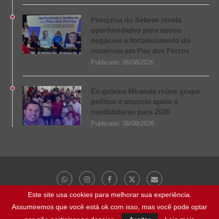
Pesquisa do Sebrae revela
oportunidades para novos
negócios e fortalecimento do
comércio em Pau dos Ferros
Publicado:
06/08/2026
Ex-goleiro Miranda reúne grupo
político e anuncia apoio a
candidaturas para 2026
Publicado:
06/08/2026
Este site usa cookies para melhorar sua experiência.
Assumiremos que você está ok com isso, mas você pode optar
@ 2023 - Todos os direitos reservados | NaBocaDaNoite.com.br