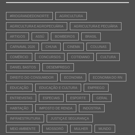
#RIOGRANDEDONORTE
AGRICULTURA
AGRICULTURA E AGROPECUÁRIA
AGRICULTURA E PECUÁRIA
ARTIGOS
ASSÚ
BOMBEIROS
BRASIL
CARNAVAL 2026
CHUVA
CINEMA
COLUNAS
COMÉRCIO
CONCURSOS
COTIDIANO
CULTURA
DANIEL BASTOS
DESEMPREGO
DIREITO DO CONSUMIDOR
ECONOMIA
ECONOMIA DO RN
EDUCAÇÃO
EDUCAÇÃO E CULTURA
EMPREGO
ENTREVISTAS
ESPECIAIS
ESPORTE
GERAL
HABITAÇÃO
IMPOSTO DE RENDA
INDÚSTRIA
INFRAESTRUTURA
JUSTIÇA E SEGURANÇA
MEIO AMBIENTE
MOSSORÓ
MULHER
MUNDO