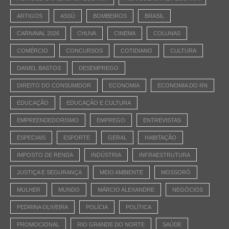
ARTIGOS
ASSÚ
BOMBEIROS
BRASIL
CARNAVAL 2026
CHUVA
CINEMA
COLUNAS
COMÉRCIO
CONCURSOS
COTIDIANO
CULTURA
DANIEL BASTOS
DESEMPREGO
DIREITO DO CONSUMIDOR
ECONOMIA
ECONOMIA DO RN
EDUCAÇÃO
EDUCAÇÃO E CULTURA
EMPREENDEDORISMO
EMPREGO
ENTREVISTAS
ESPECIAIS
ESPORTE
GERAL
HABITAÇÃO
IMPOSTO DE RENDA
INDÚSTRIA
INFRAESTRUTURA
JUSTIÇA E SEGURANÇA
MEIO AMBIENTE
MOSSORÓ
MULHER
MUNDO
MÁRCIO ALEXANDRE
NEGÓCIOS
PEDRINA OLIVEIRA
POLÍCIA
POLÍTICA
PROMOCIONAL
RIO GRANDE DO NORTE
SAÚDE