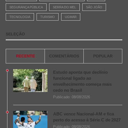
SEGURANÇA PÚBLICA
SERRA DO MEL
SÃO JOÃO
TECNOLOGIA
TURISMO
UGMAR
SELEÇÃO
RECENTE
COMENTÁRIOS
POPULAR
Estudo aponta que declínio
funcional ligado ao
envelhecimento começa mais
cedo no Brasil
Publicado:
08/08/2026
ABC vence Nacional-AM e fica
perto do acesso à Série C de 2027
Publicado:
08/08/2026