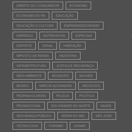
DIREITO DO CONSUMIDOR
ECONOMIA
ECONOMIA DO RN
EDUCAÇÃO
EDUCAÇÃO E CULTURA
EMPREENDEDORISMO
EMPREGO
ENTREVISTAS
ESPECIAIS
ESPORTE
GERAL
HABITAÇÃO
IMPOSTO DE RENDA
INDÚSTRIA
INFRAESTRUTURA
JUSTIÇA E SEGURANÇA
MEIO AMBIENTE
MOSSORÓ
MULHER
MUNDO
MÁRCIO ALEXANDRE
NEGÓCIOS
PEDRINA OLIVEIRA
POLÍCIA
POLÍTICA
PROMOCIONAL
RIO GRANDE DO NORTE
SAÚDE
SEGURANÇA PÚBLICA
SERRA DO MEL
SÃO JOÃO
TECNOLOGIA
TURISMO
UGMAR