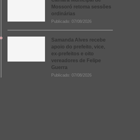
Mossoró retoma sessões
ordinárias
Publicado:
07/08/2026
Samanda Alves recebe
apoio do prefeito, vice,
ex-prefeitos e oito
vereadores de Felipe
Guerra
Publicado:
07/08/2026