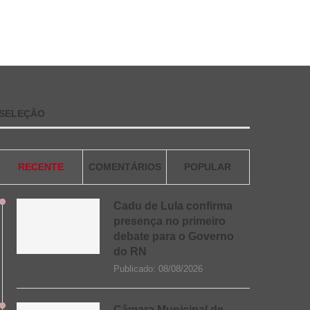
SELEÇÃO
RECENTE
COMENTÁRIOS
POPULAR
Cadu de Lula confirma
presença no primeiro
debate para o Governo
do RN
Publicado:
08/08/2026
Câmara Municipal de