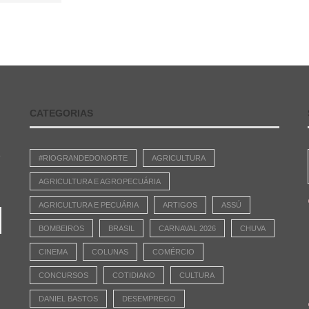
CATEGORIAS
e
#RIOGRANDEDONORTE
AGRICULTURA
AGRICULTURA E AGROPECUÁRIA
AGRICULTURA E PECUÁRIA
ARTIGOS
ASSÚ
BOMBEIROS
BRASIL
CARNAVAL 2026
CHUVA
CINEMA
COLUNAS
COMÉRCIO
CONCURSOS
COTIDIANO
CULTURA
DANIEL BASTOS
DESEMPREGO