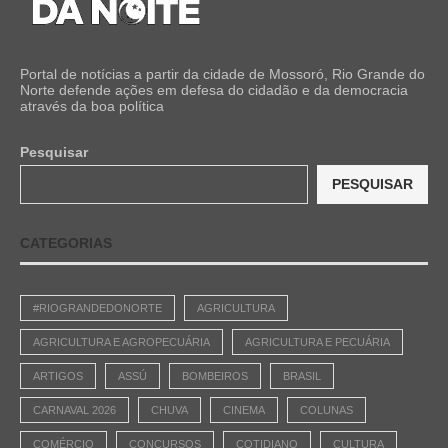
Portal de notícias a partir da cidade de Mossoró, Rio Grande do
Norte defende ações em defesa do cidadão e da democracia
através da boa política
Pesquisar
PESQUISAR
CATEGORIAS
#RIOGRANDEDONORTE
AGRICULTURA
AGRICULTURA E AGROPECUÁRIA
AGRICULTURA E PECUÁRIA
ARTIGOS
ASSÚ
BOMBEIROS
BRASIL
CARNAVAL 2026
CHUVA
CINEMA
COLUNAS
COMÉRCIO
CONCURSOS
COTIDIANO
CULTURA