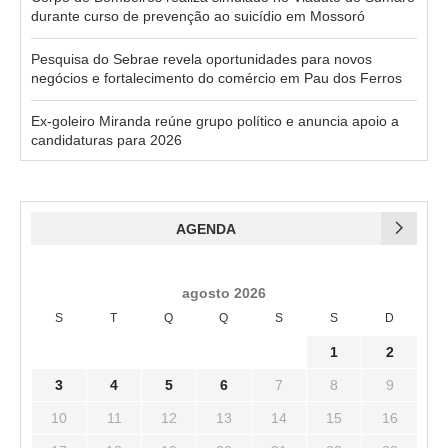
durante curso de prevenção ao suicídio em Mossoró
Pesquisa do Sebrae revela oportunidades para novos
negócios e fortalecimento do comércio em Pau dos Ferros
Ex-goleiro Miranda reúne grupo político e anuncia apoio a
candidaturas para 2026
AGENDA
agosto 2026
S
T
Q
Q
S
S
D
1
2
3
4
5
6
7
8
9
10
11
12
13
14
15
16