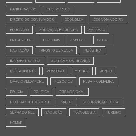
DANIEL BASTOS
DESEMPREGO
DIREITO DO CONSUMIDOR
ECONOMIA
ECONOMIA DO RN
EDUCAÇÃO
EDUCAÇÃO E CULTURA
EMPREGO
ENTREVISTAS
ESPECIAIS
ESPORTE
GERAL
HABITAÇÃO
IMPOSTO DE RENDA
INDÚSTRIA
INFRAESTRUTURA
JUSTIÇA E SEGURANÇA
MEIO AMBIENTE
MOSSORÓ
MULHER
MUNDO
MÁRCIO ALEXANDRE
NEGÓCIOS
PEDRINA OLIVEIRA
POLÍCIA
POLÍTICA
PROMOCIONAL
RIO GRANDE DO NORTE
SAÚDE
SEGURANÇA PÚBLICA
SERRA DO MEL
SÃO JOÃO
TECNOLOGIA
TURISMO
UGMAR