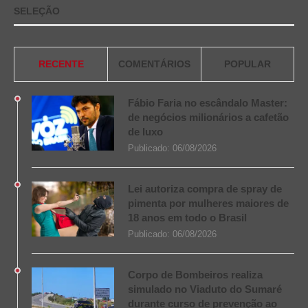
SELEÇÃO
RECENTE
COMENTÁRIOS
POPULAR
Fábio Faria no escândalo Master:
de negócios milionários a cafetão
de luxo
Publicado:
06/08/2026
Lei autoriza compra de spray de
pimenta por mulheres maiores de
18 anos em todo o Brasil
Publicado:
06/08/2026
Corpo de Bombeiros realiza
simulado no Viaduto do Sumaré
durante curso de prevenção ao