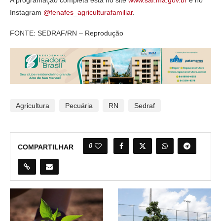
A programação completa está no site
www.saf.ma.gov.br
e no
Instagram
@fenafes_agriculturafamiliar
.
FONTE: SEDRAF/RN – Reprodução
Agricultura
Pecuária
RN
Sedraf
0
COMPARTILHAR