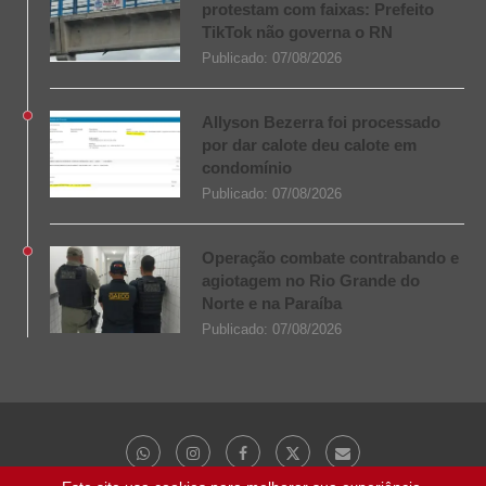
protestam com faixas: Prefeito
TikTok não governa o RN
Publicado:
07/08/2026
Allyson Bezerra foi processado
por dar calote deu calote em
condomínio
Publicado:
07/08/2026
Operação combate contrabando e
agiotagem no Rio Grande do
Norte e na Paraíba
Publicado:
07/08/2026