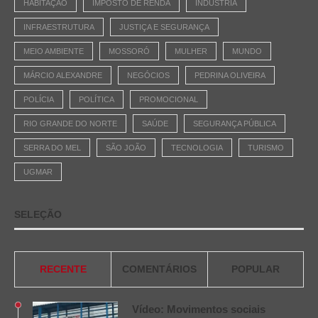
HABITAÇÃO
IMPOSTO DE RENDA
INDÚSTRIA
INFRAESTRUTURA
JUSTIÇA E SEGURANÇA
MEIO AMBIENTE
MOSSORÓ
MULHER
MUNDO
MÁRCIO ALEXANDRE
NEGÓCIOS
PEDRINA OLIVEIRA
POLÍCIA
POLÍTICA
PROMOCIONAL
RIO GRANDE DO NORTE
SAÚDE
SEGURANÇA PÚBLICA
SERRA DO MEL
SÃO JOÃO
TECNOLOGIA
TURISMO
UGMAR
SELEÇÃO
RECENTE
COMENTÁRIOS
POPULAR
Vídeo: Movimentos sociais