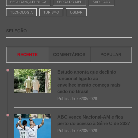
SEGURANÇA PÚBLICA
SERRA DO MEL
SÃO JOÃO
TECNOLOGIA
TURISMO
UGMAR
SELEÇÃO
RECENTE
COMENTÁRIOS
POPULAR
Estudo aponta que declínio
funcional ligado ao
envelhecimento começa mais
cedo no Brasil
Publicado:
08/08/2026
ABC vence Nacional-AM e fica
perto do acesso à Série C de 2027
Publicado:
08/08/2026