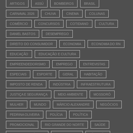
ARTIGOS
ASSÚ
BOMBEIROS
BRASIL
CARNAVAL 2026
CHUVA
CINEMA
COLUNAS
COMÉRCIO
CONCURSOS
COTIDIANO
CULTURA
DANIEL BASTOS
DESEMPREGO
DIREITO DO CONSUMIDOR
ECONOMIA
ECONOMIA DO RN
EDUCAÇÃO
EDUCAÇÃO E CULTURA
EMPREENDEDORISMO
EMPREGO
ENTREVISTAS
ESPECIAIS
ESPORTE
GERAL
HABITAÇÃO
IMPOSTO DE RENDA
INDÚSTRIA
INFRAESTRUTURA
JUSTIÇA E SEGURANÇA
MEIO AMBIENTE
MOSSORÓ
MULHER
MUNDO
MÁRCIO ALEXANDRE
NEGÓCIOS
PEDRINA OLIVEIRA
POLÍCIA
POLÍTICA
PROMOCIONAL
RIO GRANDE DO NORTE
SAÚDE