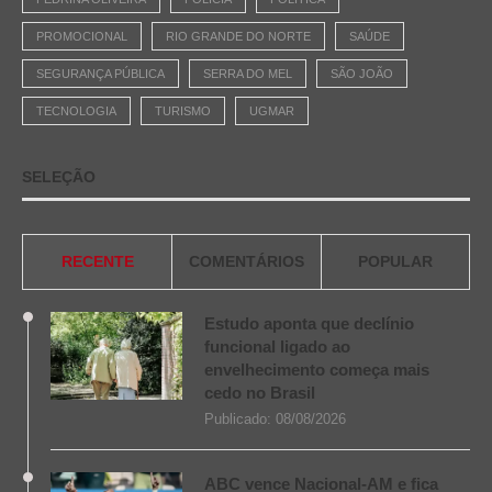
PROMOCIONAL
RIO GRANDE DO NORTE
SAÚDE
SEGURANÇA PÚBLICA
SERRA DO MEL
SÃO JOÃO
TECNOLOGIA
TURISMO
UGMAR
SELEÇÃO
RECENTE
COMENTÁRIOS
POPULAR
Estudo aponta que declínio
funcional ligado ao
envelhecimento começa mais
cedo no Brasil
Publicado:
08/08/2026
ABC vence Nacional-AM e fica