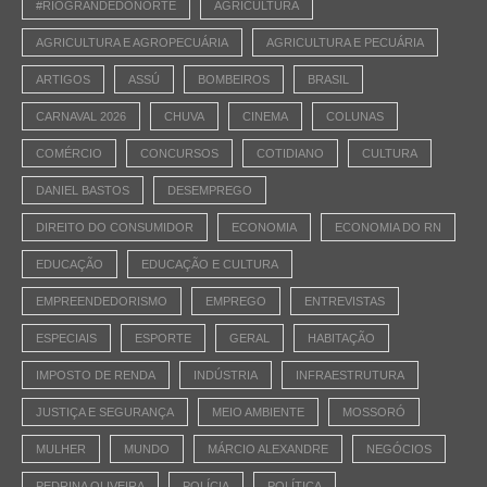
#RIOGRANDEDONORTE
AGRICULTURA
AGRICULTURA E AGROPECUÁRIA
AGRICULTURA E PECUÁRIA
ARTIGOS
ASSÚ
BOMBEIROS
BRASIL
CARNAVAL 2026
CHUVA
CINEMA
COLUNAS
COMÉRCIO
CONCURSOS
COTIDIANO
CULTURA
DANIEL BASTOS
DESEMPREGO
DIREITO DO CONSUMIDOR
ECONOMIA
ECONOMIA DO RN
EDUCAÇÃO
EDUCAÇÃO E CULTURA
EMPREENDEDORISMO
EMPREGO
ENTREVISTAS
ESPECIAIS
ESPORTE
GERAL
HABITAÇÃO
IMPOSTO DE RENDA
INDÚSTRIA
INFRAESTRUTURA
JUSTIÇA E SEGURANÇA
MEIO AMBIENTE
MOSSORÓ
MULHER
MUNDO
MÁRCIO ALEXANDRE
NEGÓCIOS
PEDRINA OLIVEIRA
POLÍCIA
POLÍTICA