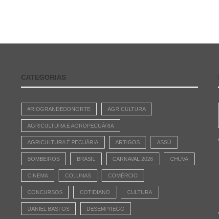
CATEGORIAS
#RIOGRANDEDONORTE
AGRICULTURA
AGRICULTURA E AGROPECUÁRIA
AGRICULTURA E PECUÁRIA
ARTIGOS
ASSÚ
BOMBEIROS
BRASIL
CARNAVAL 2026
CHUVA
CINEMA
COLUNAS
COMÉRCIO
CONCURSOS
COTIDIANO
CULTURA
e
DANIEL BASTOS
DESEMPREGO