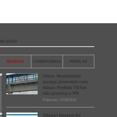
SELEÇÃO
RECENTE
COMENTÁRIOS
POPULAR
Vídeo: Movimentos
sociais protestam com
faixas: Prefeito TikTok
não governa o RN
Publicado:
07/08/2026
Allyson Bezerra foi