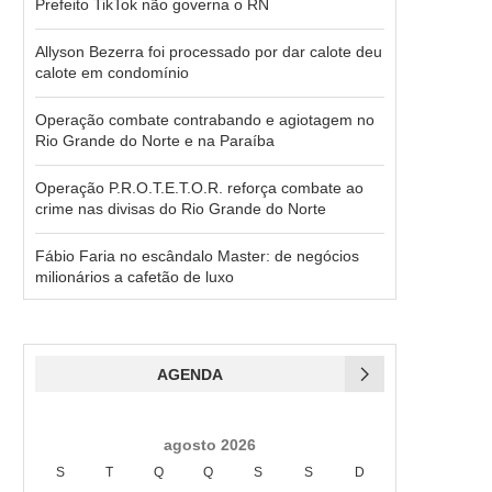
Prefeito TikTok não governa o RN
Allyson Bezerra foi processado por dar calote deu
calote em condomínio
Operação combate contrabando e agiotagem no
Rio Grande do Norte e na Paraíba
Operação P.R.O.T.E.T.O.R. reforça combate ao
crime nas divisas do Rio Grande do Norte
Fábio Faria no escândalo Master: de negócios
milionários a cafetão de luxo
AGENDA
agosto 2026
S
T
Q
Q
S
S
D