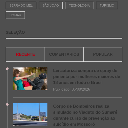
SERRA DO MEL
SÃO JOÃO
TECNOLOGIA
TURISMO
UGMAR
SELEÇÃO
RECENTE
COMENTÁRIOS
POPULAR
Lei autoriza compra de spray de
pimenta por mulheres maiores de
18 anos em todo o Brasil
Publicado:
06/08/2026
Corpo de Bombeiros realiza
simulado no Viaduto do Sumaré
durante curso de prevenção ao
suicídio em Mossoró