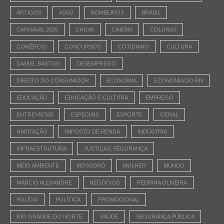
ARTIGOS
ASSÚ
BOMBEIROS
BRASIL
CARNAVAL 2026
CHUVA
CINEMA
COLUNAS
COMÉRCIO
CONCURSOS
COTIDIANO
CULTURA
DANIEL BASTOS
DESEMPREGO
DIREITO DO CONSUMIDOR
ECONOMIA
ECONOMIA DO RN
EDUCAÇÃO
EDUCAÇÃO E CULTURA
EMPREGO
ENTREVISTAS
ESPECIAIS
ESPORTE
GERAL
HABITAÇÃO
IMPOSTO DE RENDA
INDÚSTRIA
INFRAESTRUTURA
JUSTIÇA E SEGURANÇA
MEIO AMBIENTE
MOSSORÓ
MULHER
MUNDO
MÁRCIO ALEXANDRE
NEGÓCIOS
PEDRINA OLIVEIRA
POLÍCIA
POLÍTICA
PROMOCIONAL
RIO GRANDE DO NORTE
SAÚDE
SEGURANÇA PÚBLICA