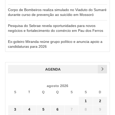
Corpo de Bombeiros realiza simulado no Viaduto do Sumaré
durante curso de prevenção ao suicídio em Mossoró
Pesquisa do Sebrae revela oportunidades para novos
negócios e fortalecimento do comércio em Pau dos Ferros
Ex-goleiro Miranda reúne grupo político e anuncia apoio a
candidaturas para 2026
AGENDA
agosto 2026
S
T
Q
Q
S
S
D
1
2
3
4
5
6
7
8
9