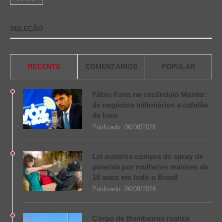
SELEÇÃO
RECENTE
COMENTÁRIOS
POPULAR
Fábio Faria no escândalo Master:
de negócios milionários a cafetão
de luxo
Publicado:
06/08/2026
Lei autoriza compra de spray de
pimenta por mulheres maiores de
18 anos em todo o Brasil
Publicado:
06/08/2026
Corpo de Bombeiros realiza