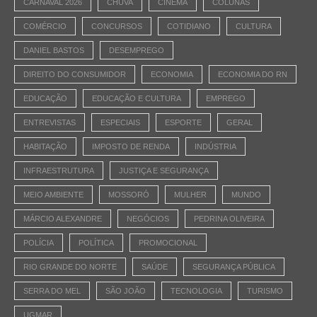
CARNAVAL 2026
CHUVA
CINEMA
COLUNAS
COMÉRCIO
CONCURSOS
COTIDIANO
CULTURA
DANIEL BASTOS
DESEMPREGO
DIREITO DO CONSUMIDOR
ECONOMIA
ECONOMIA DO RN
EDUCAÇÃO
EDUCAÇÃO E CULTURA
EMPREGO
ENTREVISTAS
ESPECIAIS
ESPORTE
GERAL
HABITAÇÃO
IMPOSTO DE RENDA
INDÚSTRIA
INFRAESTRUTURA
JUSTIÇA E SEGURANÇA
MEIO AMBIENTE
MOSSORÓ
MULHER
MUNDO
MÁRCIO ALEXANDRE
NEGÓCIOS
PEDRINA OLIVEIRA
POLÍCIA
POLÍTICA
PROMOCIONAL
RIO GRANDE DO NORTE
SAÚDE
SEGURANÇA PÚBLICA
SERRA DO MEL
SÃO JOÃO
TECNOLOGIA
TURISMO
UGMAR