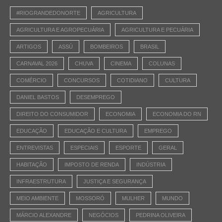
#RIOGRANDEDONORTE
AGRICULTURA
AGRICULTURA E AGROPECUÁRIA
AGRICULTURA E PECUÁRIA
ARTIGOS
ASSÚ
BOMBEIROS
BRASIL
CARNAVAL 2026
CHUVA
CINEMA
COLUNAS
COMÉRCIO
CONCURSOS
COTIDIANO
CULTURA
DANIEL BASTOS
DESEMPREGO
DIREITO DO CONSUMIDOR
ECONOMIA
ECONOMIA DO RN
EDUCAÇÃO
EDUCAÇÃO E CULTURA
EMPREGO
ENTREVISTAS
ESPECIAIS
ESPORTE
GERAL
HABITAÇÃO
IMPOSTO DE RENDA
INDÚSTRIA
INFRAESTRUTURA
JUSTIÇA E SEGURANÇA
MEIO AMBIENTE
MOSSORÓ
MULHER
MUNDO
MÁRCIO ALEXANDRE
NEGÓCIOS
PEDRINA OLIVEIRA