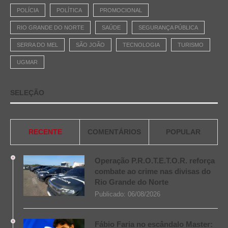
POLÍCIA
POLÍTICA
PROMOCIONAL
RIO GRANDE DO NORTE
SAÚDE
SEGURANÇA PÚBLICA
SERRA DO MEL
SÃO JOÃO
TECNOLOGIA
TURISMO
UGMAR
SELEÇÃO
RECENTE
COMENTÁRIOS
POPULAR
Operação P.R.O.T.E.T.O.R. reforça
combate ao crime nas divisas do
Rio Grande do Norte
Publicado:
06/08/2026
Fábio Faria no escândalo Master: