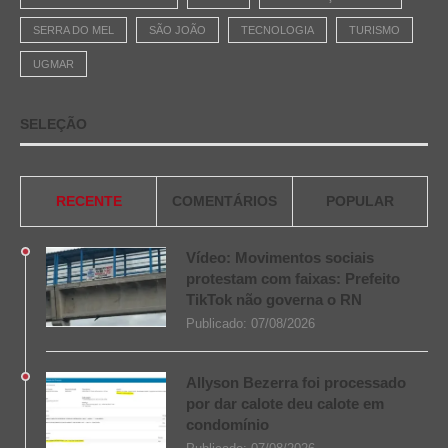
SERRA DO MEL
SÃO JOÃO
TECNOLOGIA
TURISMO
UGMAR
SELEÇÃO
RECENTE
COMENTÁRIOS
POPULAR
Vídeo: Movimentos sociais
protestam com faixas: Prefeito
TikTok não governa o RN
Publicado:
07/08/2026
Allyson Bezerra foi processado
por dar calote deu calote em
condomínio