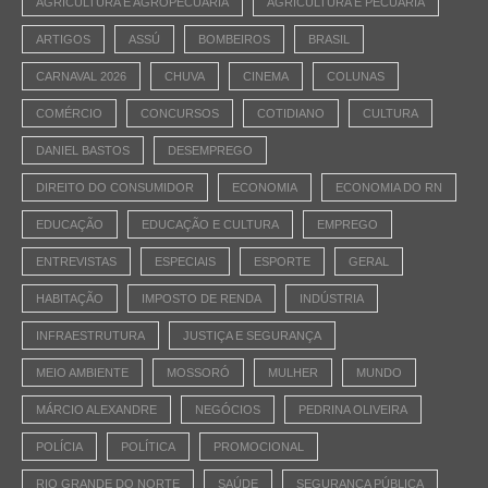
AGRICULTURA E AGROPECUÁRIA
AGRICULTURA E PECUÁRIA
ARTIGOS
ASSÚ
BOMBEIROS
BRASIL
CARNAVAL 2026
CHUVA
CINEMA
COLUNAS
COMÉRCIO
CONCURSOS
COTIDIANO
CULTURA
DANIEL BASTOS
DESEMPREGO
DIREITO DO CONSUMIDOR
ECONOMIA
ECONOMIA DO RN
EDUCAÇÃO
EDUCAÇÃO E CULTURA
EMPREGO
ENTREVISTAS
ESPECIAIS
ESPORTE
GERAL
HABITAÇÃO
IMPOSTO DE RENDA
INDÚSTRIA
INFRAESTRUTURA
JUSTIÇA E SEGURANÇA
MEIO AMBIENTE
MOSSORÓ
MULHER
MUNDO
MÁRCIO ALEXANDRE
NEGÓCIOS
PEDRINA OLIVEIRA
POLÍCIA
POLÍTICA
PROMOCIONAL
RIO GRANDE DO NORTE
SAÚDE
SEGURANÇA PÚBLICA