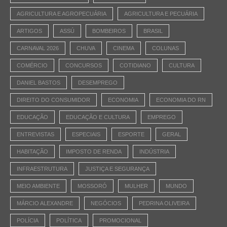
AGRICULTURA E AGROPECUÁRIA
AGRICULTURA E PECUÁRIA
ARTIGOS
ASSÚ
BOMBEIROS
BRASIL
CARNAVAL 2026
CHUVA
CINEMA
COLUNAS
COMÉRCIO
CONCURSOS
COTIDIANO
CULTURA
DANIEL BASTOS
DESEMPREGO
DIREITO DO CONSUMIDOR
ECONOMIA
ECONOMIA DO RN
EDUCAÇÃO
EDUCAÇÃO E CULTURA
EMPREGO
ENTREVISTAS
ESPECIAIS
ESPORTE
GERAL
HABITAÇÃO
IMPOSTO DE RENDA
INDÚSTRIA
INFRAESTRUTURA
JUSTIÇA E SEGURANÇA
MEIO AMBIENTE
MOSSORÓ
MULHER
MUNDO
MÁRCIO ALEXANDRE
NEGÓCIOS
PEDRINA OLIVEIRA
POLÍCIA
POLÍTICA
PROMOCIONAL