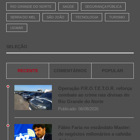
RIO GRANDE DO NORTE
SAÚDE
SEGURANÇA PÚBLICA
SERRA DO MEL
SÃO JOÃO
TECNOLOGIA
TURISMO
UGMAR
SELEÇÃO
RECENTE
COMENTÁRIOS
POPULAR
Operação P.R.O.T.E.T.O.R. reforça
combate ao crime nas divisas do
Rio Grande do Norte
Publicado:
06/08/2026
Fábio Faria no escândalo Master:
de negócios milionários a cafetão