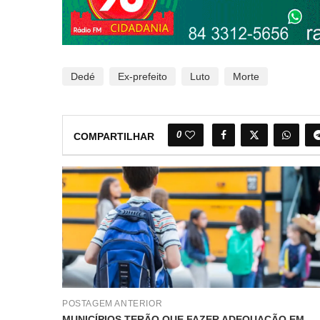
Dedé
Ex-prefeito
Luto
Morte
0
COMPARTILHAR
POSTAGEM ANTERIOR
MUNICÍPIOS TERÃO QUE FAZER ADEQUAÇÃO EM