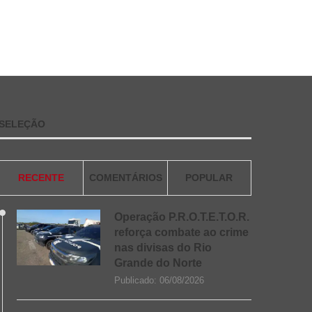
SELEÇÃO
RECENTE
COMENTÁRIOS
POPULAR
Operação P.R.O.T.E.T.O.R.
reforça combate ao crime
nas divisas do Rio
Grande do Norte
Publicado:
06/08/2026