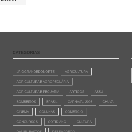
CATEGORIAS
#RIOGRANDEDONORTE
AGRICULTURA
AGRICULTURA E AGROPECUÁRIA
AGRICULTURA E PECUÁRIA
ARTIGOS
ASSÚ
BOMBEIROS
BRASIL
CARNAVAL 2026
CHUVA
CINEMA
COLUNAS
COMÉRCIO
CONCURSOS
COTIDIANO
CULTURA
e
DANIEL BASTOS
DESEMPREGO