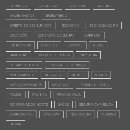
COMÉRCIO
CONCURSOS
COTIDIANO
CULTURA
DANIEL BASTOS
DESEMPREGO
DIREITO DO CONSUMIDOR
ECONOMIA
ECONOMIA DO RN
EDUCAÇÃO
EDUCAÇÃO E CULTURA
EMPREGO
ENTREVISTAS
ESPECIAIS
ESPORTE
GERAL
HABITAÇÃO
IMPOSTO DE RENDA
INDÚSTRIA
INFRAESTRUTURA
JUSTIÇA E SEGURANÇA
MEIO AMBIENTE
MOSSORÓ
MULHER
MUNDO
MÁRCIO ALEXANDRE
NEGÓCIOS
PEDRINA OLIVEIRA
POLÍCIA
POLÍTICA
PROMOCIONAL
RIO GRANDE DO NORTE
SAÚDE
SEGURANÇA PÚBLICA
SERRA DO MEL
SÃO JOÃO
TECNOLOGIA
TURISMO
UGMAR