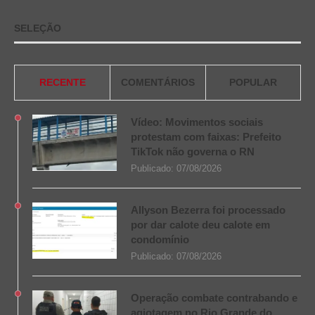
SELEÇÃO
RECENTE
COMENTÁRIOS
POPULAR
Vídeo: Movimentos sociais
protestam com faixas: Prefeito
TikTok não governa o RN
Publicado:
07/08/2026
Allyson Bezerra foi processado
por dar calote deu calote em
condomínio
Publicado:
07/08/2026
Operação combate contrabando e
agiotagem no Rio Grande do