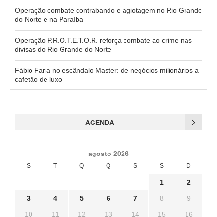
Operação combate contrabando e agiotagem no Rio Grande
do Norte e na Paraíba
Operação P.R.O.T.E.T.O.R. reforça combate ao crime nas
divisas do Rio Grande do Norte
Fábio Faria no escândalo Master: de negócios milionários a
cafetão de luxo
AGENDA
agosto 2026
S
T
Q
Q
S
S
D
1
2
3
4
5
6
7
8
9
10
11
12
13
14
15
16