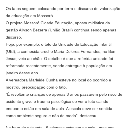
Os fatos seguem colocando por terra o discurso de valorização
da educação em Mossoró.
O projeto Mossoró Cidade Educação, aposta midiática da
gestão Allyson Bezerra (União Brasil) continua sendo apenas
discurso.
Hoje, por exemplo, o teto da Unidade de Educação Infantil
(UEI), a conhecida creche Maria Dolores Fernandes, no Bom
Jesus, veio ao chão. O detalhe é que a referida unidade foi
reformada recentemente, sendo entregue à população em
janeiro desse ano.
A vereadora Marleide Cunha esteve no local do ocorrido e
mostrou preocupação com o fato.
“É revoltante crianças de apenas 3 anos passarem pelo risco de
acidente grave e trauma psicológico de ver o teto caindo
enquanto estão em sala de aula. A escola deve ser sentida
como ambiente seguro e não de medo”, destacou.
Na hora do acidente, 9 crianças estavam na sala, mas por