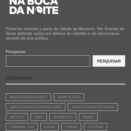
Portal de notícias a partir da cidade de Mossoró, Rio Grande do
Norte defende ações em defesa do cidadão e da democracia
através da boa política
Pesquisar
PESQUISAR
CATEGORIAS
#RIOGRANDEDONORTE
AGRICULTURA
AGRICULTURA E AGROPECUÁRIA
AGRICULTURA E PECUÁRIA
ARTIGOS
ASSÚ
BOMBEIROS
BRASIL
CARNAVAL 2026
CHUVA
CINEMA
COLUNAS