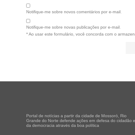
Notifique-me sobre novos comentários por e-mail.
Notifique-me sobre novas publicações por e-mail.
* Ao usar este formulário, você concorda com o armazen
Portal de notícias a partir da cidade de Mossoró, Rio
Grande do Norte defende ações em defesa do cidadão 
da democracia através da boa política