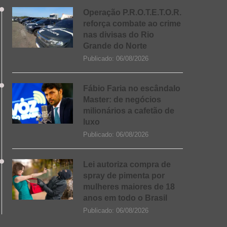
Operação P.R.O.T.E.T.O.R.
reforça combate ao crime
nas divisas do Rio
Grande do Norte
Publicado:
06/08/2026
Fábio Faria no escândalo
Master: de negócios
milionários a cafetão de
luxo
Publicado:
06/08/2026
Lei autoriza compra de
spray de pimenta por
mulheres maiores de 18
anos em todo o Brasil
Publicado:
06/08/2026