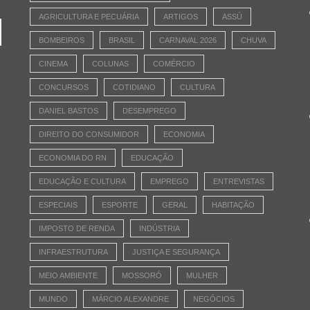
AGRICULTURA E PECUÁRIA
ARTIGOS
ASSÚ
BOMBEIROS
BRASIL
CARNAVAL 2026
CHUVA
CINEMA
COLUNAS
COMÉRCIO
CONCURSOS
COTIDIANO
CULTURA
DANIEL BASTOS
DESEMPREGO
DIREITO DO CONSUMIDOR
ECONOMIA
ECONOMIA DO RN
EDUCAÇÃO
EDUCAÇÃO E CULTURA
EMPREGO
ENTREVISTAS
ESPECIAIS
ESPORTE
GERAL
HABITAÇÃO
IMPOSTO DE RENDA
INDÚSTRIA
INFRAESTRUTURA
JUSTIÇA E SEGURANÇA
MEIO AMBIENTE
MOSSORÓ
MULHER
MUNDO
MÁRCIO ALEXANDRE
NEGÓCIOS