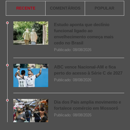
RECENTE
COMENTÁRIOS
POPULAR
Estudo aponta que declínio
funcional ligado ao
envelhecimento começa mais
cedo no Brasil
Publicado:
08/08/2026
ABC vence Nacional-AM e fica
perto do acesso à Série C de 2027
Publicado:
08/08/2026
Dia dos Pais amplia movimento e
fortalece comércio em Mossoró
Publicado:
08/08/2026