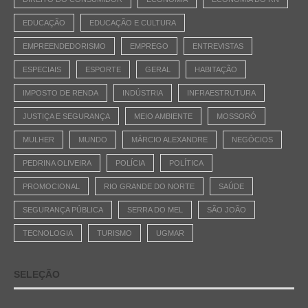
EDUCAÇÃO
EDUCAÇÃO E CULTURA
EMPREENDEDORISMO
EMPREGO
ENTREVISTAS
ESPECIAIS
ESPORTE
GERAL
HABITAÇÃO
IMPOSTO DE RENDA
INDÚSTRIA
INFRAESTRUTURA
JUSTIÇA E SEGURANÇA
MEIO AMBIENTE
MOSSORÓ
MULHER
MUNDO
MÁRCIO ALEXANDRE
NEGÓCIOS
PEDRINA OLIVEIRA
POLÍCIA
POLÍTICA
PROMOCIONAL
RIO GRANDE DO NORTE
SAÚDE
SEGURANÇA PÚBLICA
SERRA DO MEL
SÃO JOÃO
TECNOLOGIA
TURISMO
UGMAR
SELEÇÃO