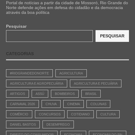
Portal de notícias a partir da cidade de Mossoró, Rio Grande do
Norte defende ações em defesa do cidadão e da democracia
através da boa política
Pesquisar
PESQUISAR
CATEGORIAS
#RIOGRANDEDONORTE
AGRICULTURA
AGRICULTURA E AGROPECUÁRIA
AGRICULTURA E PECUÁRIA
ARTIGOS
ASSÚ
BOMBEIROS
BRASIL
CARNAVAL 2026
CHUVA
CINEMA
COLUNAS
COMÉRCIO
CONCURSOS
COTIDIANO
CULTURA
DANIEL BASTOS
DESEMPREGO
DIREITO DO CONSUMIDOR
ECONOMIA
ECONOMIA DO RN