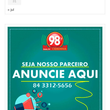
31
« jul