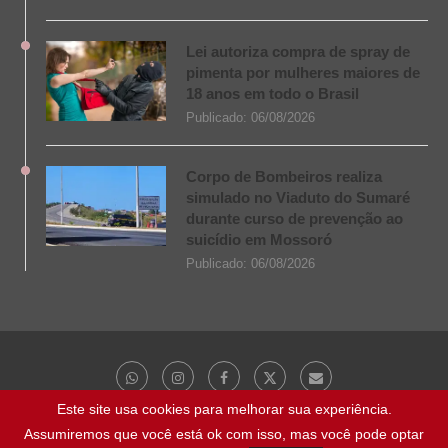
Lei autoriza compra de spray de
pimenta por mulheres maiores de
18 anos em todo o Brasil
Publicado:
06/08/2026
Corpo de Bombeiros realiza
simulado no Viaduto do Sumaré
durante curso de prevenção ao
suicídio em Mossoró
Publicado:
06/08/2026
Este site usa cookies para melhorar sua experiência.
Assumiremos que você está ok com isso, mas você pode optar