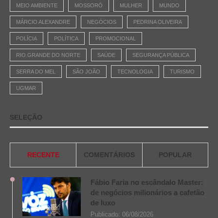
MEIO AMBIENTE
MOSSORÓ
MULHER
MUNDO
MÁRCIO ALEXANDRE
NEGÓCIOS
PEDRINA OLIVEIRA
POLÍCIA
POLÍTICA
PROMOCIONAL
RIO GRANDE DO NORTE
SAÚDE
SEGURANÇA PÚBLICA
SERRA DO MEL
SÃO JOÃO
TECNOLOGIA
TURISMO
UGMAR
SELEÇÃO
RECENTE
COMENTÁRIOS
POPULAR
Fábio Faria no escândalo Master:
de negócios milionários a cafetão
de luxo
Publicado:
06/08/2026