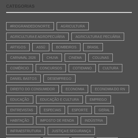
CATEGORIAS
#RIOGRANDEDONORTE
AGRICULTURA
AGRICULTURA E AGROPECUÁRIA
AGRICULTURA E PECUÁRIA
ARTIGOS
ASSÚ
BOMBEIROS
BRASIL
CARNAVAL 2026
CHUVA
CINEMA
COLUNAS
COMÉRCIO
CONCURSOS
COTIDIANO
CULTURA
DANIEL BASTOS
DESEMPREGO
DIREITO DO CONSUMIDOR
ECONOMIA
ECONOMIA DO RN
EDUCAÇÃO
EDUCAÇÃO E CULTURA
EMPREGO
ENTREVISTAS
ESPECIAIS
ESPORTE
GERAL
HABITAÇÃO
IMPOSTO DE RENDA
INDÚSTRIA
INFRAESTRUTURA
JUSTIÇA E SEGURANÇA