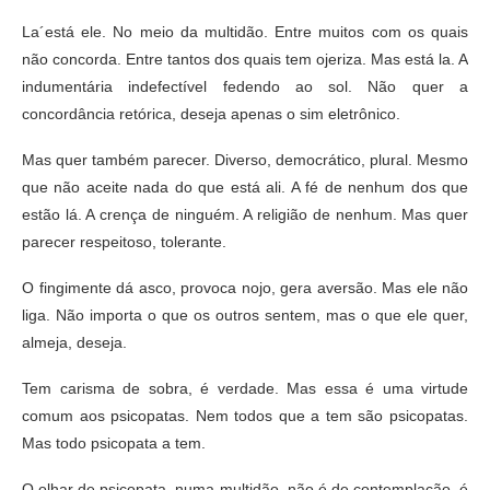
La´está ele. No meio da multidão. Entre muitos com os quais
não concorda. Entre tantos dos quais tem ojeriza. Mas está la. A
indumentária indefectível fedendo ao sol. Não quer a
concordância retórica, deseja apenas o sim eletrônico.
Mas quer também parecer. Diverso, democrático, plural. Mesmo
que não aceite nada do que está ali. A fé de nenhum dos que
estão lá. A crença de ninguém. A religião de nenhum. Mas quer
parecer respeitoso, tolerante.
O fingimente dá asco, provoca nojo, gera aversão. Mas ele não
liga. Não importa o que os outros sentem, mas o que ele quer,
almeja, deseja.
Tem carisma de sobra, é verdade. Mas essa é uma virtude
comum aos psicopatas. Nem todos que a tem são psicopatas.
Mas todo psicopata a tem.
O olhar de psicopata, numa multidão, não é de contemplação, é