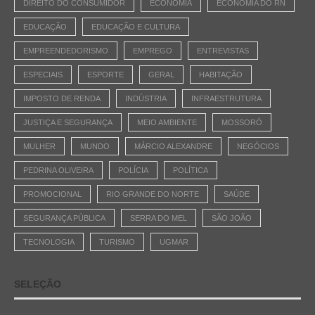
DIREITO DO CONSUMIDOR
ECONOMIA
ECONOMIA DO RN
EDUCAÇÃO
EDUCAÇÃO E CULTURA
EMPREENDEDORISMO
EMPREGO
ENTREVISTAS
ESPECIAIS
ESPORTE
GERAL
HABITAÇÃO
IMPOSTO DE RENDA
INDÚSTRIA
INFRAESTRUTURA
JUSTIÇA E SEGURANÇA
MEIO AMBIENTE
MOSSORÓ
MULHER
MUNDO
MÁRCIO ALEXANDRE
NEGÓCIOS
PEDRINA OLIVEIRA
POLÍCIA
POLÍTICA
PROMOCIONAL
RIO GRANDE DO NORTE
SAÚDE
SEGURANÇA PÚBLICA
SERRA DO MEL
SÃO JOÃO
TECNOLOGIA
TURISMO
UGMAR
SELEÇÃO