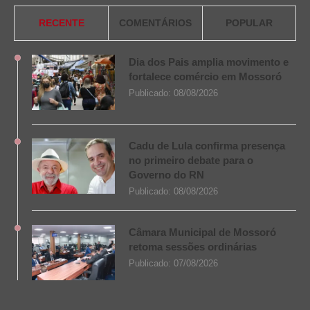
RECENTE
COMENTÁRIOS
POPULAR
Dia dos Pais amplia movimento e
fortalece comércio em Mossoró
Publicado:
08/08/2026
Cadu de Lula confirma presença
no primeiro debate para o
Governo do RN
Publicado:
08/08/2026
Câmara Municipal de Mossoró
retoma sessões ordinárias
Publicado:
07/08/2026