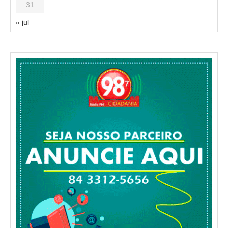
31
« jul