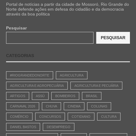
Portal de notícias a partir da cidade de Mossoró, Rio Grande do
Norte defende ações em defesa do cidadão e da democracia
através da boa política
Pesquisar
PESQUISAR
CATEGORIAS
#RIOGRANDEDONORTE
AGRICULTURA
AGRICULTURA E AGROPECUÁRIA
AGRICULTURA E PECUÁRIA
ARTIGOS
ASSÚ
BOMBEIROS
BRASIL
CARNAVAL 2026
CHUVA
CINEMA
COLUNAS
COMÉRCIO
CONCURSOS
COTIDIANO
CULTURA
DANIEL BASTOS
DESEMPREGO