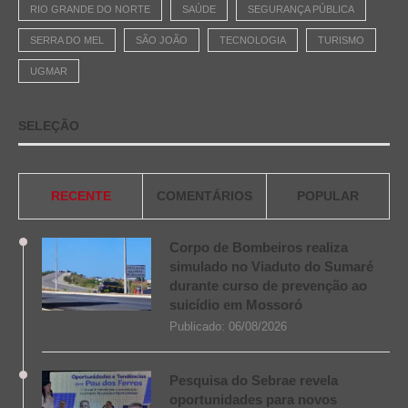
RIO GRANDE DO NORTE
SAÚDE
SEGURANÇA PÚBLICA
SERRA DO MEL
SÃO JOÃO
TECNOLOGIA
TURISMO
UGMAR
SELEÇÃO
RECENTE
COMENTÁRIOS
POPULAR
Corpo de Bombeiros realiza
simulado no Viaduto do Sumaré
durante curso de prevenção ao
suicídio em Mossoró
Publicado:
06/08/2026
Pesquisa do Sebrae revela
oportunidades para novos