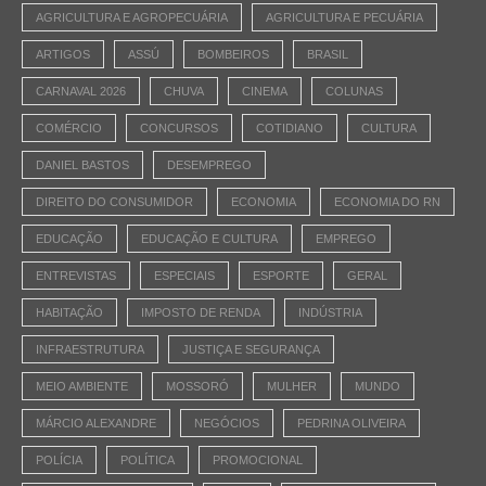
AGRICULTURA E AGROPECUÁRIA
AGRICULTURA E PECUÁRIA
ARTIGOS
ASSÚ
BOMBEIROS
BRASIL
CARNAVAL 2026
CHUVA
CINEMA
COLUNAS
COMÉRCIO
CONCURSOS
COTIDIANO
CULTURA
DANIEL BASTOS
DESEMPREGO
DIREITO DO CONSUMIDOR
ECONOMIA
ECONOMIA DO RN
EDUCAÇÃO
EDUCAÇÃO E CULTURA
EMPREGO
ENTREVISTAS
ESPECIAIS
ESPORTE
GERAL
HABITAÇÃO
IMPOSTO DE RENDA
INDÚSTRIA
INFRAESTRUTURA
JUSTIÇA E SEGURANÇA
MEIO AMBIENTE
MOSSORÓ
MULHER
MUNDO
MÁRCIO ALEXANDRE
NEGÓCIOS
PEDRINA OLIVEIRA
POLÍCIA
POLÍTICA
PROMOCIONAL