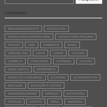
CATEGORIAS
#RIOGRANDEDONORTE
AGRICULTURA
AGRICULTURA E AGROPECUÁRIA
AGRICULTURA E PECUÁRIA
ARTIGOS
ASSÚ
BOMBEIROS
BRASIL
CARNAVAL 2026
CHUVA
CINEMA
COLUNAS
COMÉRCIO
CONCURSOS
COTIDIANO
CULTURA
DANIEL BASTOS
DESEMPREGO
DIREITO DO CONSUMIDOR
ECONOMIA
ECONOMIA DO RN
EDUCAÇÃO
EDUCAÇÃO E CULTURA
EMPREENDEDORISMO
EMPREGO
ENTREVISTAS
ESPECIAIS
ESPORTE
GERAL
HABITAÇÃO