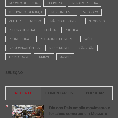
IMPOSTO DE RENDA
INDÚSTRIA
INFRAESTRUTURA
JUSTIÇA E SEGURANÇA
MEIO AMBIENTE
MOSSORÓ
MULHER
MUNDO
MÁRCIO ALEXANDRE
NEGÓCIOS
PEDRINA OLIVEIRA
POLÍCIA
POLÍTICA
PROMOCIONAL
RIO GRANDE DO NORTE
SAÚDE
SEGURANÇA PÚBLICA
SERRA DO MEL
SÃO JOÃO
TECNOLOGIA
TURISMO
UGMAR
SELEÇÃO
RECENTE
COMENTÁRIOS
POPULAR
Dia dos Pais amplia movimento e
fortalece comércio em Mossoró