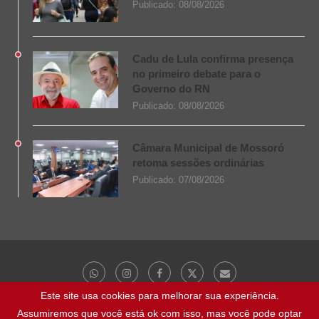
Publicado:
08/08/2026
Cadu de Lula confirma presença
no primeiro debate para o
Governo do RN
Publicado:
08/08/2026
Câmara Municipal de Mossoró
retoma sessões ordinárias
Publicado:
07/08/2026
Este site usa cookies para melhorar sua experiência.
Assumiremos que você está ok com isso, mas você pode optar