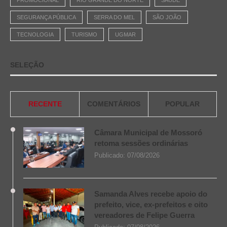
PROMOCIONAL
RIO GRANDE DO NORTE
SAÚDE
SEGURANÇA PÚBLICA
SERRA DO MEL
SÃO JOÃO
TECNOLOGIA
TURISMO
UGMAR
SELEÇÃO
RECENTE
COMENTÁRIOS
POPULAR
Câmara Municipal de Mossoró
retoma sessões ordinárias
Publicado:
07/08/2026
Samanda Alves recebe apoio do
prefeito, vice, ex-prefeitos e oito
vereadores de Felipe Guerra