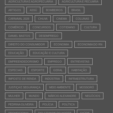
AGRICULTURA E AGROPECUÁRIA
AGRICULTURA E PECUÁRIA
ARTIGOS
ASSÚ
BOMBEIROS
BRASIL
CARNAVAL 2026
CHUVA
CINEMA
COLUNAS
COMÉRCIO
CONCURSOS
COTIDIANO
CULTURA
DANIEL BASTOS
DESEMPREGO
DIREITO DO CONSUMIDOR
ECONOMIA
ECONOMIA DO RN
EDUCAÇÃO
EDUCAÇÃO E CULTURA
EMPREENDEDORISMO
EMPREGO
ENTREVISTAS
ESPECIAIS
ESPORTE
GERAL
HABITAÇÃO
IMPOSTO DE RENDA
INDÚSTRIA
INFRAESTRUTURA
JUSTIÇA E SEGURANÇA
MEIO AMBIENTE
MOSSORÓ
MULHER
MUNDO
MÁRCIO ALEXANDRE
NEGÓCIOS
PEDRINA OLIVEIRA
POLÍCIA
POLÍTICA