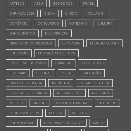
ARTIGOS
ASSÚ
BOMBEIROS
BRASIL
CARNAVAL 2026
CHUVA
CINEMA
COLUNAS
COMÉRCIO
CONCURSOS
COTIDIANO
CULTURA
DANIEL BASTOS
DESEMPREGO
DIREITO DO CONSUMIDOR
ECONOMIA
ECONOMIA DO RN
EDUCAÇÃO
EDUCAÇÃO E CULTURA
EMPREENDEDORISMO
EMPREGO
ENTREVISTAS
ESPECIAIS
ESPORTE
GERAL
HABITAÇÃO
IMPOSTO DE RENDA
INDÚSTRIA
INFRAESTRUTURA
JUSTIÇA E SEGURANÇA
MEIO AMBIENTE
MOSSORÓ
MULHER
MUNDO
MÁRCIO ALEXANDRE
NEGÓCIOS
PEDRINA OLIVEIRA
POLÍCIA
POLÍTICA
PROMOCIONAL
RIO GRANDE DO NORTE
SAÚDE