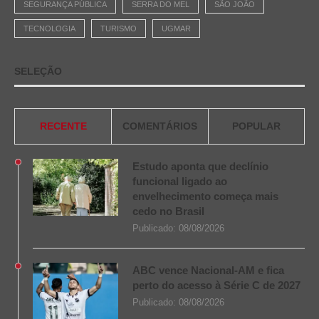
SEGURANÇA PÚBLICA
SERRA DO MEL
SÃO JOÃO
TECNOLOGIA
TURISMO
UGMAR
SELEÇÃO
RECENTE
COMENTÁRIOS
POPULAR
Estudo aponta que declínio
funcional ligado ao
envelhecimento começa mais
cedo no Brasil
Publicado:
08/08/2026
ABC vence Nacional-AM e fica
perto do acesso à Série C de 2027
Publicado:
08/08/2026