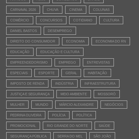
CARNAVAL 2026
CHUVA
CINEMA
COLUNAS
COMÉRCIO
CONCURSOS
COTIDIANO
CULTURA
DANIEL BASTOS
DESEMPREGO
DIREITO DO CONSUMIDOR
ECONOMIA
ECONOMIA DO RN
EDUCAÇÃO
EDUCAÇÃO E CULTURA
EMPREENDEDORISMO
EMPREGO
ENTREVISTAS
ESPECIAIS
ESPORTE
GERAL
HABITAÇÃO
IMPOSTO DE RENDA
INDÚSTRIA
INFRAESTRUTURA
JUSTIÇA E SEGURANÇA
MEIO AMBIENTE
MOSSORÓ
MULHER
MUNDO
MÁRCIO ALEXANDRE
NEGÓCIOS
PEDRINA OLIVEIRA
POLÍCIA
POLÍTICA
PROMOCIONAL
RIO GRANDE DO NORTE
SAÚDE
SEGURANÇA PÚBLICA
SERRA DO MEL
SÃO JOÃO