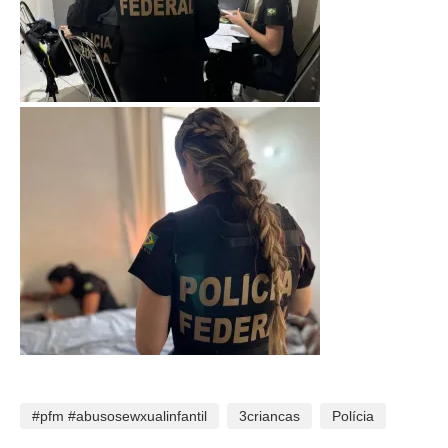
#pfm #abusosewxualinfantil
3criancas
Polícia