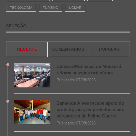
TECNOLOGIA
TURISMO
UGMAR
SELEÇÃO
RECENTE
COMENTÁRIOS
POPULAR
Câmara Municipal de Mossoró
retoma sessões ordinárias
Publicado:
07/08/2026
Samanda Alves recebe apoio do
prefeito, vice, ex-prefeitos e oito
vereadores de Felipe Guerra
Publicado:
07/08/2026