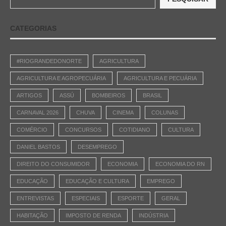
CATEGORIAS
#RIOGRANDEDONORTE
AGRICULTURA
AGRICULTURA E AGROPECUÁRIA
AGRICULTURA E PECUÁRIA
ARTIGOS
ASSÚ
BOMBEIROS
BRASIL
CARNAVAL 2026
CHUVA
CINEMA
COLUNAS
COMÉRCIO
CONCURSOS
COTIDIANO
CULTURA
DANIEL BASTOS
DESEMPREGO
DIREITO DO CONSUMIDOR
ECONOMIA
ECONOMIA DO RN
EDUCAÇÃO
EDUCAÇÃO E CULTURA
EMPREGO
ENTREVISTAS
ESPECIAIS
ESPORTE
GERAL
HABITAÇÃO
IMPOSTO DE RENDA
INDÚSTRIA