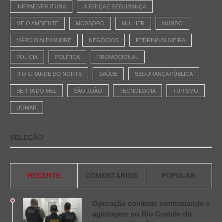
INFRAESTRUTURA
JUSTIÇA E SEGURANÇA
MEIO AMBIENTE
MOSSORÓ
MULHER
MUNDO
MÁRCIO ALEXANDRE
NEGÓCIOS
PEDRINA OLIVEIRA
POLÍCIA
POLÍTICA
PROMOCIONAL
RIO GRANDE DO NORTE
SAÚDE
SEGURANÇA PÚBLICA
SERRA DO MEL
SÃO JOÃO
TECNOLOGIA
TURISMO
UGMAR
SELEÇÃO
RECENTE
COMENTÁRIOS
POPULAR
Operação combate contrabando e
agiotagem no Rio Grande do