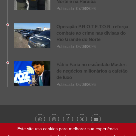
Norte e na Paraíba
Publicado:
07/08/2026
Operação P.R.O.T.E.T.O.R. reforça
combate ao crime nas divisas do
Rio Grande do Norte
Publicado:
06/08/2026
Fábio Faria no escândalo Master:
de negócios milionários a cafetão
de luxo
Publicado:
06/08/2026
Este site usa cookies para melhorar sua experiência.