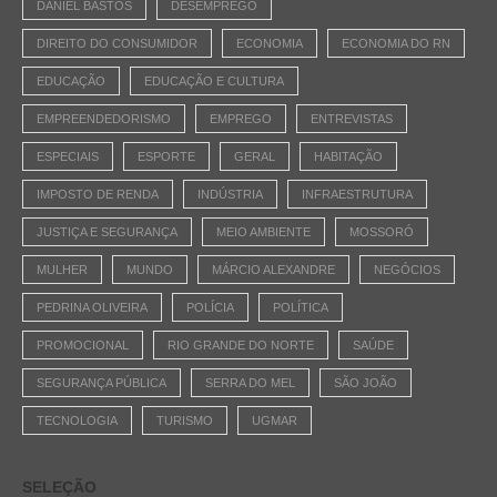
DANIEL BASTOS
DESEMPREGO
DIREITO DO CONSUMIDOR
ECONOMIA
ECONOMIA DO RN
EDUCAÇÃO
EDUCAÇÃO E CULTURA
EMPREENDEDORISMO
EMPREGO
ENTREVISTAS
ESPECIAIS
ESPORTE
GERAL
HABITAÇÃO
IMPOSTO DE RENDA
INDÚSTRIA
INFRAESTRUTURA
JUSTIÇA E SEGURANÇA
MEIO AMBIENTE
MOSSORÓ
MULHER
MUNDO
MÁRCIO ALEXANDRE
NEGÓCIOS
PEDRINA OLIVEIRA
POLÍCIA
POLÍTICA
PROMOCIONAL
RIO GRANDE DO NORTE
SAÚDE
SEGURANÇA PÚBLICA
SERRA DO MEL
SÃO JOÃO
TECNOLOGIA
TURISMO
UGMAR
SELEÇÃO