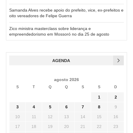
Samanda Alves recebe apoio do prefeito, vice, ex-prefeitos e
oito vereadores de Felipe Guerra
Zico ministra masterclass sobre liderança e
empreendedorismo em Mossoró no dia 25 de agosto
AGENDA
agosto 2026
S
T
Q
Q
S
S
D
1
2
3
4
5
6
7
8
9
10
11
12
13
14
15
16
17
18
19
20
21
22
23