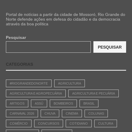
Portal de notícias a partir da cidade de Mossoró, Rio Grande do
Norte defende ações em defesa do cidadão e da democracia
através da boa política
Pesquisar
PESQUISAR
CATEGORIAS
#RIOGRANDEDONORTE
AGRICULTURA
AGRICULTURA E AGROPECUÁRIA
AGRICULTURA E PECUÁRIA
ARTIGOS
ASSÚ
BOMBEIROS
BRASIL
CARNAVAL 2026
CHUVA
CINEMA
COLUNAS
COMÉRCIO
CONCURSOS
COTIDIANO
CULTURA