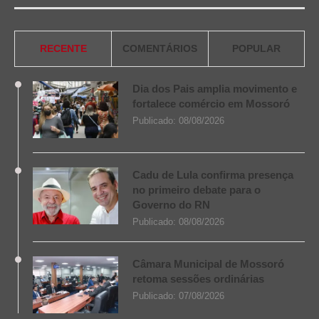
RECENTE
COMENTÁRIOS
POPULAR
Dia dos Pais amplia movimento e
fortalece comércio em Mossoró
Publicado:
08/08/2026
Cadu de Lula confirma presença
no primeiro debate para o
Governo do RN
Publicado:
08/08/2026
Câmara Municipal de Mossoró
retoma sessões ordinárias
Publicado:
07/08/2026