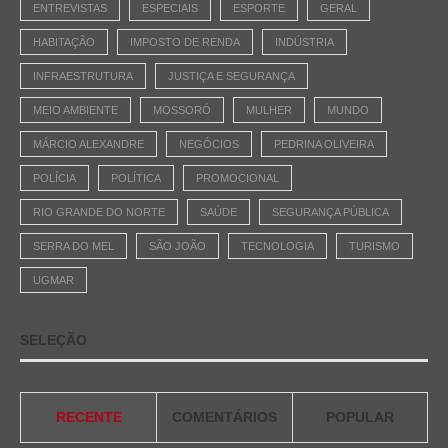
ENTREVISTAS
ESPECIAIS
ESPORTE
GERAL
HABITAÇÃO
IMPOSTO DE RENDA
INDÚSTRIA
INFRAESTRUTURA
JUSTIÇA E SEGURANÇA
MEIO AMBIENTE
MOSSORÓ
MULHER
MUNDO
MÁRCIO ALEXANDRE
NEGÓCIOS
PEDRINA OLIVEIRA
POLÍCIA
POLÍTICA
PROMOCIONAL
RIO GRANDE DO NORTE
SAÚDE
SEGURANÇA PÚBLICA
SERRA DO MEL
SÃO JOÃO
TECNOLOGIA
TURISMO
UGMAR
SELEÇÃO
RECENTE
COMENTÁRIOS
POPULAR