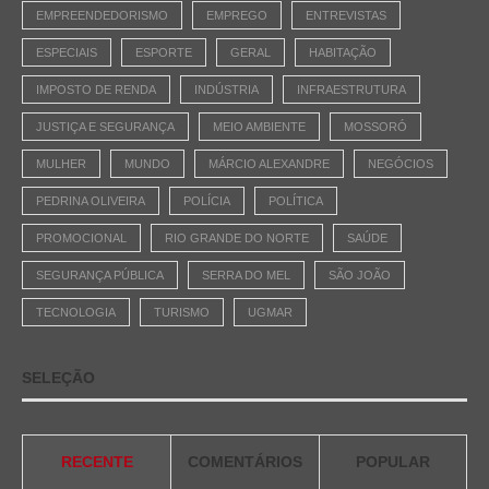
EMPREENDEDORISMO
EMPREGO
ENTREVISTAS
ESPECIAIS
ESPORTE
GERAL
HABITAÇÃO
IMPOSTO DE RENDA
INDÚSTRIA
INFRAESTRUTURA
JUSTIÇA E SEGURANÇA
MEIO AMBIENTE
MOSSORÓ
MULHER
MUNDO
MÁRCIO ALEXANDRE
NEGÓCIOS
PEDRINA OLIVEIRA
POLÍCIA
POLÍTICA
PROMOCIONAL
RIO GRANDE DO NORTE
SAÚDE
SEGURANÇA PÚBLICA
SERRA DO MEL
SÃO JOÃO
TECNOLOGIA
TURISMO
UGMAR
SELEÇÃO
RECENTE
COMENTÁRIOS
POPULAR