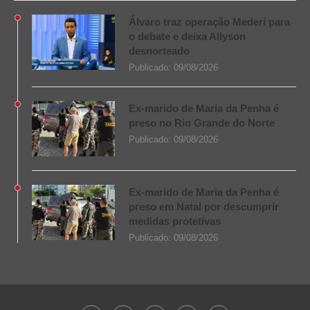
Álvaro traz operação Mederi para
o debate e deixa Allyson
desnorteado
Publicado:
09/08/2026
Ex-marido de Maria da Penha é
preso no Rio Grande do Norte
Publicado:
09/08/2026
Ex-marido de Maria da Penha é
preso em Natal por descumprir
medidas protetivas
Publicado:
09/08/2026