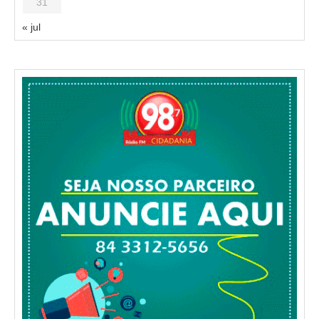
31
« jul