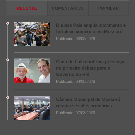
RECENTE
COMENTÁRIOS
POPULAR
Dia dos Pais amplia movimento e
fortalece comércio em Mossoró
Publicado:
08/08/2026
Cadu de Lula confirma presença
no primeiro debate para o
Governo do RN
Publicado:
08/08/2026
Câmara Municipal de Mossoró
retoma sessões ordinárias
Publicado:
07/08/2026