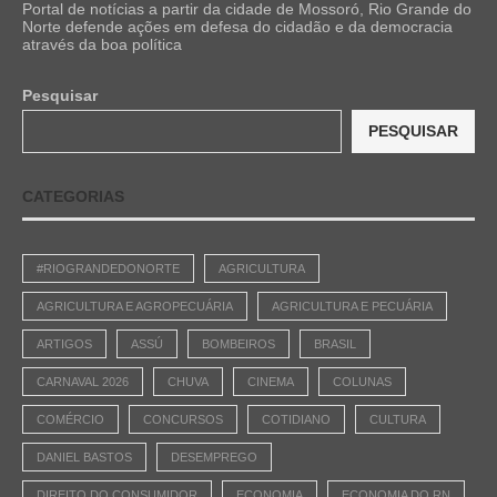
Portal de notícias a partir da cidade de Mossoró, Rio Grande do
Norte defende ações em defesa do cidadão e da democracia
através da boa política
Pesquisar
PESQUISAR
CATEGORIAS
#RIOGRANDEDONORTE
AGRICULTURA
AGRICULTURA E AGROPECUÁRIA
AGRICULTURA E PECUÁRIA
ARTIGOS
ASSÚ
BOMBEIROS
BRASIL
CARNAVAL 2026
CHUVA
CINEMA
COLUNAS
COMÉRCIO
CONCURSOS
COTIDIANO
CULTURA
DANIEL BASTOS
DESEMPREGO
DIREITO DO CONSUMIDOR
ECONOMIA
ECONOMIA DO RN