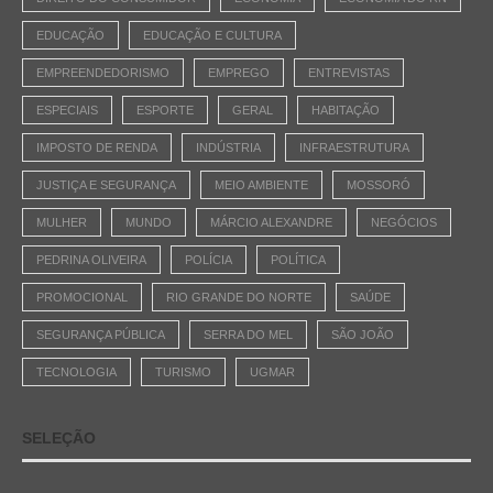
EDUCAÇÃO
EDUCAÇÃO E CULTURA
EMPREENDEDORISMO
EMPREGO
ENTREVISTAS
ESPECIAIS
ESPORTE
GERAL
HABITAÇÃO
IMPOSTO DE RENDA
INDÚSTRIA
INFRAESTRUTURA
JUSTIÇA E SEGURANÇA
MEIO AMBIENTE
MOSSORÓ
MULHER
MUNDO
MÁRCIO ALEXANDRE
NEGÓCIOS
PEDRINA OLIVEIRA
POLÍCIA
POLÍTICA
PROMOCIONAL
RIO GRANDE DO NORTE
SAÚDE
SEGURANÇA PÚBLICA
SERRA DO MEL
SÃO JOÃO
TECNOLOGIA
TURISMO
UGMAR
SELEÇÃO