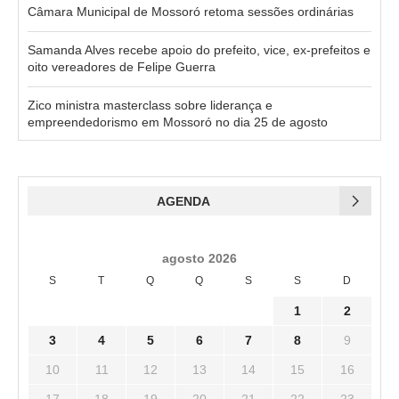
Câmara Municipal de Mossoró retoma sessões ordinárias
Samanda Alves recebe apoio do prefeito, vice, ex-prefeitos e
oito vereadores de Felipe Guerra
Zico ministra masterclass sobre liderança e
empreendedorismo em Mossoró no dia 25 de agosto
AGENDA
agosto 2026
S
T
Q
Q
S
S
D
1
2
3
4
5
6
7
8
9
10
11
12
13
14
15
16