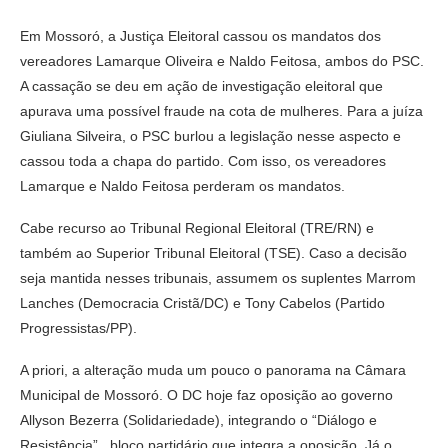
Em Mossoró, a Justiça Eleitoral cassou os mandatos dos
vereadores Lamarque Oliveira e Naldo Feitosa, ambos do PSC.
A cassação se deu em ação de investigação eleitoral que
apurava uma possível fraude na cota de mulheres. Para a juíza
Giuliana Silveira, o PSC burlou a legislação nesse aspecto e
cassou toda a chapa do partido. Com isso, os vereadores
Lamarque e Naldo Feitosa perderam os mandatos.
Cabe recurso ao Tribunal Regional Eleitoral (TRE/RN) e
também ao Superior Tribunal Eleitoral (TSE). Caso a decisão
seja mantida nesses tribunais, assumem os suplentes Marrom
Lanches (Democracia Cristã/DC) e Tony Cabelos (Partido
Progressistas/PP).
A priori, a alteração muda um pouco o panorama na Câmara
Municipal de Mossoró. O DC hoje faz oposição ao governo
Allyson Bezerra (Solidariedade), integrando o “Diálogo e
Resistência”, bloco partidário que integra a oposição. Já o