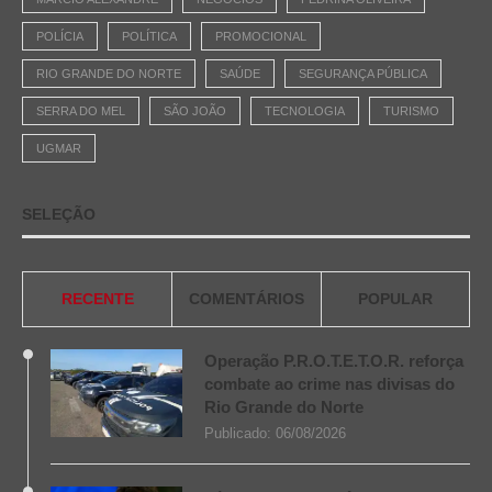
POLÍCIA
POLÍTICA
PROMOCIONAL
RIO GRANDE DO NORTE
SAÚDE
SEGURANÇA PÚBLICA
SERRA DO MEL
SÃO JOÃO
TECNOLOGIA
TURISMO
UGMAR
SELEÇÃO
RECENTE
COMENTÁRIOS
POPULAR
Operação P.R.O.T.E.T.O.R. reforça
combate ao crime nas divisas do
Rio Grande do Norte
Publicado:
06/08/2026