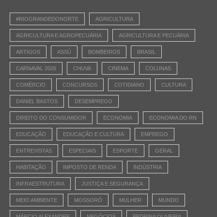
#RIOGRANDEDONORTE
AGRICULTURA
AGRICULTURA E AGROPECUÁRIA
AGRICULTURA E PECUÁRIA
ARTIGOS
ASSÚ
BOMBEIROS
BRASIL
CARNAVAL 2026
CHUVA
CINEMA
COLUNAS
COMÉRCIO
CONCURSOS
COTIDIANO
CULTURA
DANIEL BASTOS
DESEMPREGO
DIREITO DO CONSUMIDOR
ECONOMIA
ECONOMIA DO RN
EDUCAÇÃO
EDUCAÇÃO E CULTURA
EMPREGO
ENTREVISTAS
ESPECIAIS
ESPORTE
GERAL
HABITAÇÃO
IMPOSTO DE RENDA
INDÚSTRIA
INFRAESTRUTURA
JUSTIÇA E SEGURANÇA
MEIO AMBIENTE
MOSSORÓ
MULHER
MUNDO
MÁRCIO ALEXANDRE
NEGÓCIOS
PEDRINA OLIVEIRA