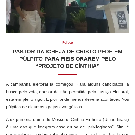
Política
PASTOR DA IGREJA DE CRISTO PEDE EM
PÚLPITO PARA FIÉIS ORAREM PELO
“PROJETO DE CÍNTHIA”
A campanha eleitoral já começou. Para alguns candidatos, a
busca pelo voto, apesar de não permitida pela Justiça Eleitoral,
está em pleno vigor. E pior: onde menos deveria acontecer. Nos
púlpitos de algumas igrejas evangélicas.
A ex-primeira-dama de Mossoró, Cinthia Pinheiro (União Brasil)
é uma das que integram esse grupo de “privilegiados”. Sim, é
um privilégio – embora ilegal e imoral – já estar na frente dos