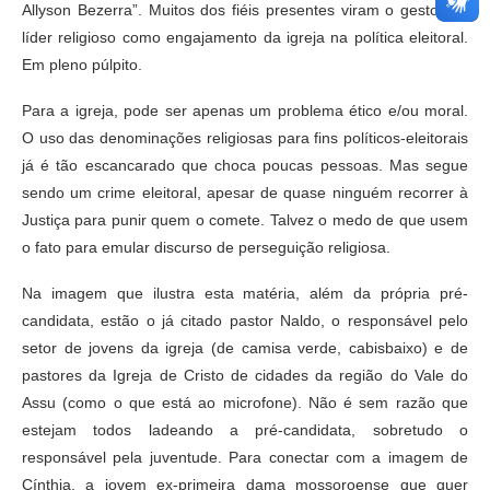
Allyson Bezerra”. Muitos dos fiéis presentes viram o gestor do
líder religioso como engajamento da igreja na política eleitoral.
Em pleno púlpito.
Para a igreja, pode ser apenas um problema ético e/ou moral.
O uso das denominações religiosas para fins políticos-eleitorais
já é tão escancarado que choca poucas pessoas. Mas segue
sendo um crime eleitoral, apesar de quase ninguém recorrer à
Justiça para punir quem o comete. Talvez o medo de que usem
o fato para emular discurso de perseguição religiosa.
Na imagem que ilustra esta matéria, além da própria pré-
candidata, estão o já citado pastor Naldo, o responsável pelo
setor de jovens da igreja (de camisa verde, cabisbaixo) e de
pastores da Igreja de Cristo de cidades da região do Vale do
Assu (como o que está ao microfone). Não é sem razão que
estejam todos ladeando a pré-candidata, sobretudo o
responsável pela juventude. Para conectar com a imagem de
Cínthia, a jovem ex-primeira dama mossoroense que quer