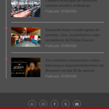
Câmara Municipal de Mossoró
retoma sessões ordinárias
Publicado:
07/08/2026
Samanda Alves recebe apoio do
prefeito, vice, ex-prefeitos e oito
vereadores de Felipe Guerra
Publicado:
07/08/2026
Zico ministra masterclass sobre
liderança e empreendedorismo em
Mossoró no dia 25 de agosto
Publicado:
07/08/2026