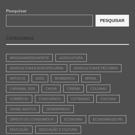
Pesquisar
PESQUISAR
CATEGORIAS
#RIOGRANDEDONORTE
AGRICULTURA
AGRICULTURA E AGROPECUÁRIA
AGRICULTURA E PECUÁRIA
ARTIGOS
ASSÚ
BOMBEIROS
BRASIL
CARNAVAL 2026
CHUVA
CINEMA
COLUNAS
COMÉRCIO
CONCURSOS
COTIDIANO
CULTURA
DANIEL BASTOS
DESEMPREGO
DIREITO DO CONSUMIDOR
ECONOMIA
ECONOMIA DO RN
EDUCAÇÃO
EDUCAÇÃO E CULTURA