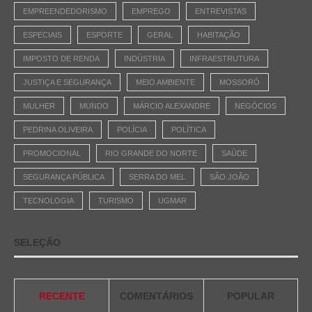
EMPREENDEDORISMO
EMPREGO
ENTREVISTAS
ESPECIAIS
ESPORTE
GERAL
HABITAÇÃO
IMPOSTO DE RENDA
INDÚSTRIA
INFRAESTRUTURA
JUSTIÇA E SEGURANÇA
MEIO AMBIENTE
MOSSORÓ
MULHER
MUNDO
MÁRCIO ALEXANDRE
NEGÓCIOS
PEDRINA OLIVEIRA
POLÍCIA
POLÍTICA
PROMOCIONAL
RIO GRANDE DO NORTE
SAÚDE
SEGURANÇA PÚBLICA
SERRA DO MEL
SÃO JOÃO
TECNOLOGIA
TURISMO
UGMAR
SELEÇÃO
RECENTE
COMENTÁRIOS
POPULAR