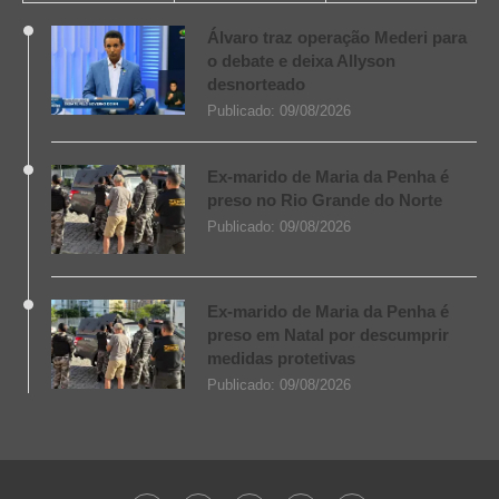
Álvaro traz operação Mederi para
o debate e deixa Allyson
desnorteado
Publicado:
09/08/2026
Ex-marido de Maria da Penha é
preso no Rio Grande do Norte
Publicado:
09/08/2026
Ex-marido de Maria da Penha é
preso em Natal por descumprir
medidas protetivas
Publicado:
09/08/2026