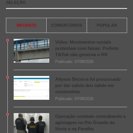
SELEÇÃO
RECENTE
COMENTÁRIOS
POPULAR
Vídeo: Movimentos sociais
protestam com faixas: Prefeito
TikTok não governa o RN
Publicado:
07/08/2026
Allyson Bezerra foi processado
por dar calote deu calote em
condomínio
Publicado:
07/08/2026
Operação combate contrabando e
agiotagem no Rio Grande do
Norte e na Paraíba