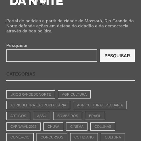
Portal de notícias a partir da cidade de Mossoró, Rio Grande do
Norte defende ações em defesa do cidadão e da democracia
através da boa política
Pesquisar
PESQUISAR
CATEGORIAS
#RIOGRANDEDONORTE
AGRICULTURA
AGRICULTURA E AGROPECUÁRIA
AGRICULTURA E PECUÁRIA
ARTIGOS
ASSÚ
BOMBEIROS
BRASIL
CARNAVAL 2026
CHUVA
CINEMA
COLUNAS
COMÉRCIO
CONCURSOS
COTIDIANO
CULTURA