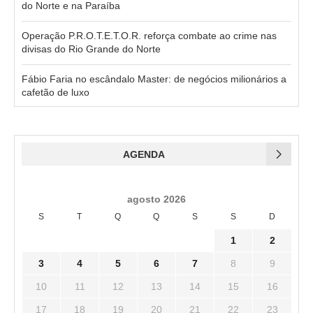
do Norte e na Paraíba
Operação P.R.O.T.E.T.O.R. reforça combate ao crime nas
divisas do Rio Grande do Norte
Fábio Faria no escândalo Master: de negócios milionários a
cafetão de luxo
AGENDA
agosto 2026
S
T
Q
Q
S
S
D
1
2
3
4
5
6
7
8
9
10
11
12
13
14
15
16
17
18
19
20
21
22
23