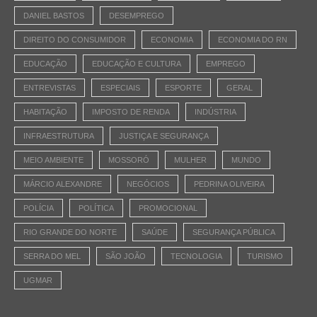
DANIEL BASTOS
DESEMPREGO
DIREITO DO CONSUMIDOR
ECONOMIA
ECONOMIA DO RN
EDUCAÇÃO
EDUCAÇÃO E CULTURA
EMPREGO
ENTREVISTAS
ESPECIAIS
ESPORTE
GERAL
HABITAÇÃO
IMPOSTO DE RENDA
INDÚSTRIA
INFRAESTRUTURA
JUSTIÇA E SEGURANÇA
MEIO AMBIENTE
MOSSORÓ
MULHER
MUNDO
MÁRCIO ALEXANDRE
NEGÓCIOS
PEDRINA OLIVEIRA
POLÍCIA
POLÍTICA
PROMOCIONAL
RIO GRANDE DO NORTE
SAÚDE
SEGURANÇA PÚBLICA
SERRA DO MEL
SÃO JOÃO
TECNOLOGIA
TURISMO
UGMAR