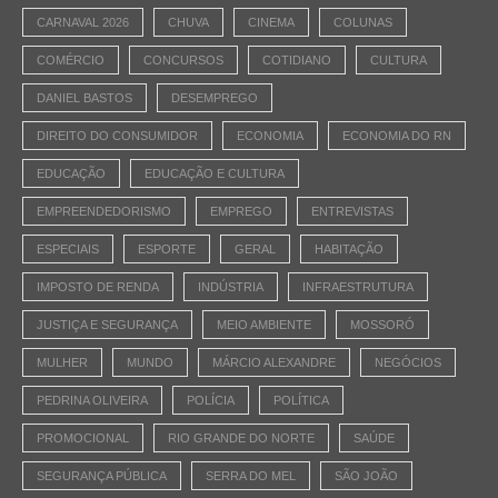
CARNAVAL 2026
CHUVA
CINEMA
COLUNAS
COMÉRCIO
CONCURSOS
COTIDIANO
CULTURA
DANIEL BASTOS
DESEMPREGO
DIREITO DO CONSUMIDOR
ECONOMIA
ECONOMIA DO RN
EDUCAÇÃO
EDUCAÇÃO E CULTURA
EMPREENDEDORISMO
EMPREGO
ENTREVISTAS
ESPECIAIS
ESPORTE
GERAL
HABITAÇÃO
IMPOSTO DE RENDA
INDÚSTRIA
INFRAESTRUTURA
JUSTIÇA E SEGURANÇA
MEIO AMBIENTE
MOSSORÓ
MULHER
MUNDO
MÁRCIO ALEXANDRE
NEGÓCIOS
PEDRINA OLIVEIRA
POLÍCIA
POLÍTICA
PROMOCIONAL
RIO GRANDE DO NORTE
SAÚDE
SEGURANÇA PÚBLICA
SERRA DO MEL
SÃO JOÃO