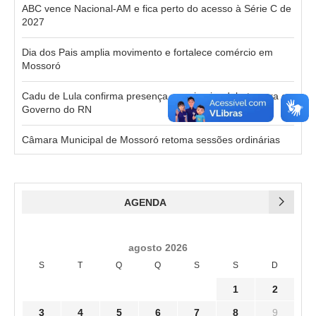
ABC vence Nacional-AM e fica perto do acesso à Série C de
2027
Dia dos Pais amplia movimento e fortalece comércio em
Mossoró
Cadu de Lula confirma presença no primeiro debate para o
Governo do RN
Câmara Municipal de Mossoró retoma sessões ordinárias
AGENDA
agosto 2026
S
T
Q
Q
S
S
D
1
2
3
4
5
6
7
8
9