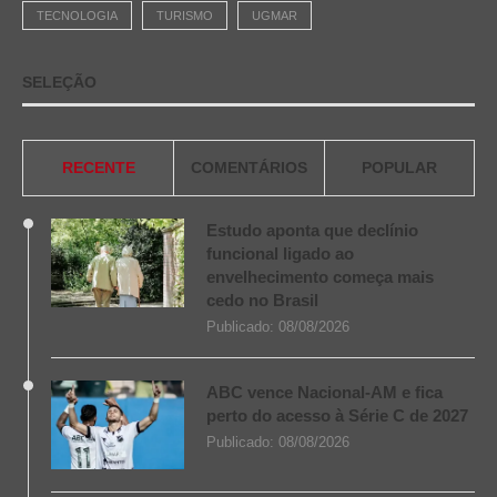
TECNOLOGIA
TURISMO
UGMAR
SELEÇÃO
RECENTE
COMENTÁRIOS
POPULAR
Estudo aponta que declínio
funcional ligado ao
envelhecimento começa mais
cedo no Brasil
Publicado:
08/08/2026
ABC vence Nacional-AM e fica
perto do acesso à Série C de 2027
Publicado:
08/08/2026