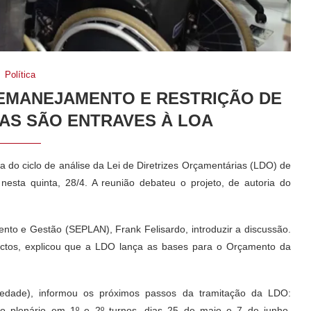
Política
EMANEJAMENTO E RESTRIÇÃO DE
AS SÃO ENTRAVES À LOA
do ciclo de análise da Lei de Diretrizes Orçamentárias (LDO) de
 nesta quinta, 28/4. A reunião debateu o projeto, de autoria do
nto e Gestão (SEPLAN), Frank Felisardo, introduzir a discussão.
pectos, explicou que a LDO lança as bases para o Orçamento da
edade), informou os próximos passos da tramitação da LDO:
o plenário em 1º e 2º turnos, dias 25 de maio e 7 de junho,