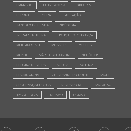
EMPREGO
ENTREVISTAS
ESPECIAIS
ESPORTE
GERAL
HABITAÇÃO
IMPOSTO DE RENDA
INDÚSTRIA
INFRAESTRUTURA
JUSTIÇA E SEGURANÇA
MEIO AMBIENTE
MOSSORÓ
MULHER
MUNDO
MÁRCIO ALEXANDRE
NEGÓCIOS
PEDRINA OLIVEIRA
POLÍCIA
POLÍTICA
PROMOCIONAL
RIO GRANDE DO NORTE
SAÚDE
SEGURANÇA PÚBLICA
SERRA DO MEL
SÃO JOÃO
TECNOLOGIA
TURISMO
UGMAR