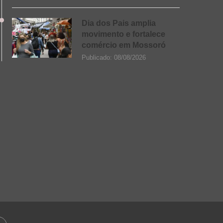
Dia dos Pais amplia
movimento e fortalece
comércio em Mossoró
Publicado:
08/08/2026