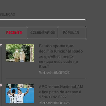
SELEÇÃO
RECENTE
COMENTÁRIOS
POPULAR
Estudo aponta que
declínio funcional ligado
ao envelhecimento
começa mais cedo no
Brasil
Publicado:
08/08/2026
ABC vence Nacional-AM
e fica perto do acesso à
Série C de 2027
Publicado:
08/08/2026