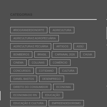
CATEGORIAS
#RIOGRANDEDONORTE
AGRICULTURA
AGRICULTURA E AGROPECUÁRIA
AGRICULTURA E PECUÁRIA
ARTIGOS
ASSÚ
BOMBEIROS
BRASIL
CARNAVAL 2026
CHUVA
CINEMA
COLUNAS
COMÉRCIO
CONCURSOS
COTIDIANO
CULTURA
e
DANIEL BASTOS
DESEMPREGO
DIREITO DO CONSUMIDOR
ECONOMIA
ECONOMIA DO RN
EDUCAÇÃO
EDUCAÇÃO E CULTURA
EMPREENDEDORISMO