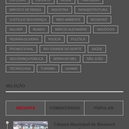
ESPECIAIS
ESPORTE
GERAL
HABITAÇÃO
IMPOSTO DE RENDA
INDÚSTRIA
INFRAESTRUTURA
JUSTIÇA E SEGURANÇA
MEIO AMBIENTE
MOSSORÓ
MULHER
MUNDO
MÁRCIO ALEXANDRE
NEGÓCIOS
PEDRINA OLIVEIRA
POLÍCIA
POLÍTICA
PROMOCIONAL
RIO GRANDE DO NORTE
SAÚDE
SEGURANÇA PÚBLICA
SERRA DO MEL
SÃO JOÃO
TECNOLOGIA
TURISMO
UGMAR
SELEÇÃO
RECENTE
COMENTÁRIOS
POPULAR
Câmara Municipal de Mossoró