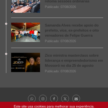
retoma sessões ordinárias
Publicado:
07/08/2026
Samanda Alves recebe apoio do
prefeito, vice, ex-prefeitos e oito
vereadores de Felipe Guerra
Publicado:
07/08/2026
Zico ministra masterclass sobre
liderança e empreendedorismo em
Mossoró no dia 25 de agosto
Publicado:
07/08/2026
Este site usa cookies para melhorar sua experiência.