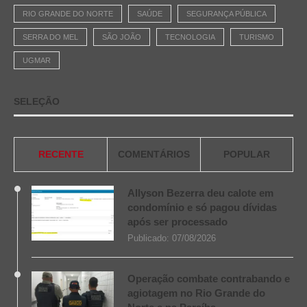
RIO GRANDE DO NORTE
SAÚDE
SEGURANÇA PÚBLICA
SERRA DO MEL
SÃO JOÃO
TECNOLOGIA
TURISMO
UGMAR
SELEÇÃO
RECENTE
COMENTÁRIOS
POPULAR
Allyson Bezerra deu calote em
condomínio e só pagou dívidas
após ser processado
Publicado:
07/08/2026
Operação combate contrabando e
agiotagem no Rio Grande do