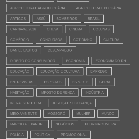
AGRICULTURA E AGROPECUÁRIA
AGRICULTURA E PECUÁRIA
ARTIGOS
ASSÚ
BOMBEIROS
BRASIL
CARNAVAL 2026
CHUVA
CINEMA
COLUNAS
COMÉRCIO
CONCURSOS
COTIDIANO
CULTURA
DANIEL BASTOS
DESEMPREGO
DIREITO DO CONSUMIDOR
ECONOMIA
ECONOMIA DO RN
EDUCAÇÃO
EDUCAÇÃO E CULTURA
EMPREGO
ENTREVISTAS
ESPECIAIS
ESPORTE
GERAL
HABITAÇÃO
IMPOSTO DE RENDA
INDÚSTRIA
INFRAESTRUTURA
JUSTIÇA E SEGURANÇA
MEIO AMBIENTE
MOSSORÓ
MULHER
MUNDO
MÁRCIO ALEXANDRE
NEGÓCIOS
PEDRINA OLIVEIRA
POLÍCIA
POLÍTICA
PROMOCIONAL